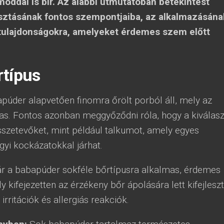
óddal is bír. Az alábbi útmutatóban betekintést
sztásának fontos szempontjaiba, az alkalmazásána
 tulajdonságokra, amelyeket érdemes szem előtt
rtípus
púder alapvetően finomra őrölt porból áll, mely az
s. Fontos azonban meggyőződni róla, hogy a kiválasz
szetevőket, mint például talkumot, amely egyes
yi kockázatokkal járhat.
r a babapúder sokféle bőrtípusra alkalmas, érdemes
 kifejezetten az érzékeny bőr ápolására lett kifejleszt
irritációk és allergiás reakciók.