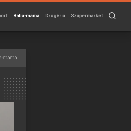
port
Baba-mama
Drogéria
Szupermarket
a-mama