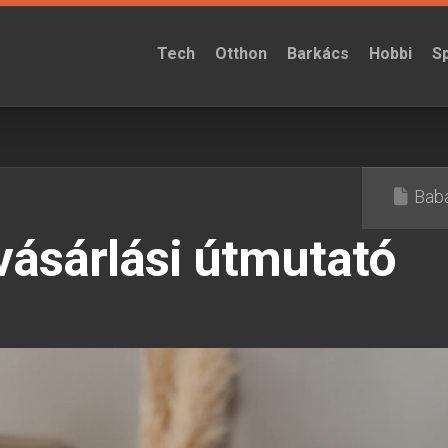
Tech
Otthon
Barkács
Hobbi
S
Bab
ásárlási útmutató