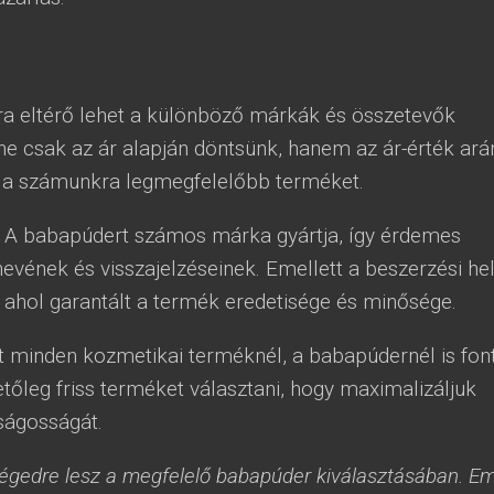
a eltérő lehet a különböző márkák és összetevők
ne csak az ár alapján döntsünk, hanem az ár-érték ará
i a számunkra legmegfelelőbb terméket.
A babapúdert számos márka gyártja, így érdemes
evének és visszajelzéseinek. Emellett a beszerzési he
, ahol garantált a termék eredetisége és minősége.
 minden kozmetikai terméknél, a babapúdernél is fon
ehetőleg friss terméket választani, hogy maximalizáljuk
ságosságát.
ségedre lesz a megfelelő babapúder kiválasztásában. E