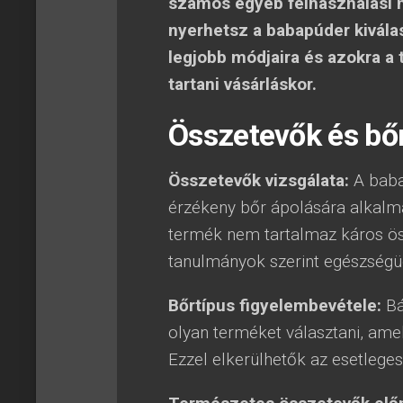
számos egyéb felhasználási m
nyerhetsz a babapúder kivála
legjobb módjaira és azokra a
tartani vásárláskor.
Összetevők és bő
Összetevők vizsgálata:
A baba
érzékeny bőr ápolására alkalma
termék nem tartalmaz káros ös
tanulmányok szerint egészségüg
Bőrtípus figyelembevétele:
Bá
olyan terméket választani, amely
Ezzel elkerülhetők az esetleges 