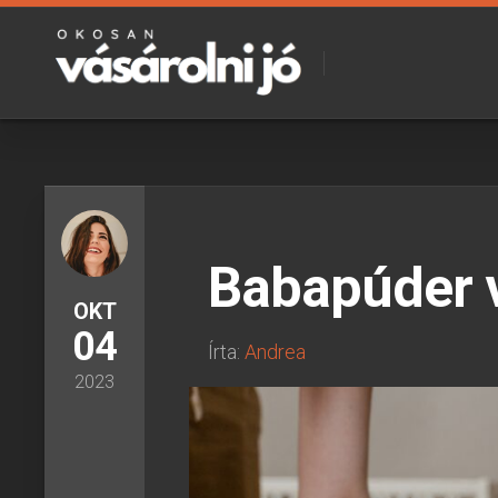
Skip
to
content
Babapúder v
OKT
04
Írta:
Andrea
2023