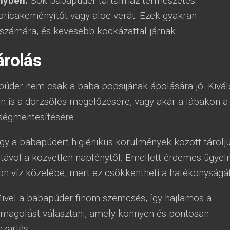
nyben:
Sok babapúder tartalmaz természetes
oricakeményítőt vagy aloe verát. Ezek gyakran
számára, és kevesebb kockázattal járnak.
árolás
úder nem csak a baba popsijának ápolására jó. Kivá
én is a dörzsölés megelőzésére, vagy akár a lábakon a
sségmentesítésére.
gy a babapúdert higiénikus körülmények között tárolju
 távol a közvetlen napfénytől. Emellett érdemes ügyeln
jön víz közelébe, mert ez csökkentheti a hatékonyságát
vel a babapúder finom szemcsés, így hajlamos a
magolást választani, amely könnyen és pontosan
azarlás.