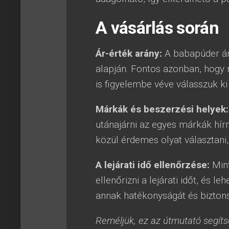
A vásárlás során
Ár-érték arány:
A babapúder ár
alapján. Fontos azonban, hogy 
is figyelembe véve válasszuk k
Márkák és beszerzési helyek:
utánajárni az egyes márkák hírn
közül érdemes olyat választani
A lejárati idő ellenőrzése:
Mint
ellenőrizni a lejárati időt, és l
annak hatékonyságát és bizton
Reméljük, ez az útmutató segít