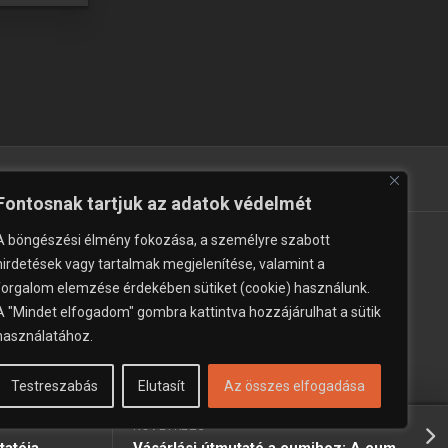
zupermarket
Fontosnak tartjuk az adatok védelmét
A böngészési élmény fokozása, a személyre szabott
hirdetések vagy tartalmak megjelenítése, valamint a
forgalom elemzése érdekében sütiket (cookie) használunk.
A "Mindet elfogadom" gombra kattintva hozzájárulhat a sütik
használatához.
Testreszabás
Elutasít
Az összes elfogadása
KÖVETKEZŐ