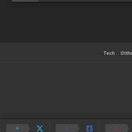
Tech
Otth