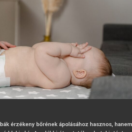
abák érzékeny bőrének ápolásához hasznos, hane