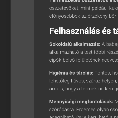
Természetes összetevők elő
összetevőket, mint például kuk
előnyösebbek az érzékeny bőr 
Felhasználás és t
Sokoldalú alkalmazás:
A babap
alkalmazható a test többi rész
cipők belső felületének nedve
Higiénia és tárolás:
Fontos, ho
lehetőleg hűvös, száraz helyen,
arra is, hogy a termék ne kerül
Mennyiségi megfontolások:
Mi
szóródásra. Érdemes olyan cso
adagolható, így elkerülhető a p