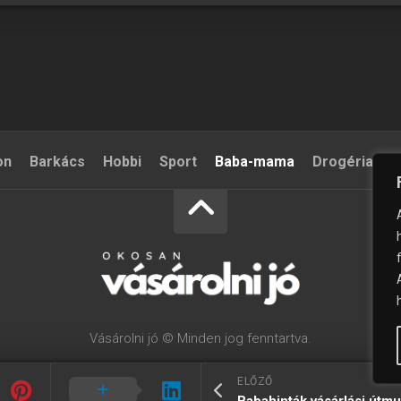
on
Barkács
Hobbi
Sport
Baba-mama
Drogéria
S
Vásárolni jó © Minden jog fenntartva.
ELŐZŐ