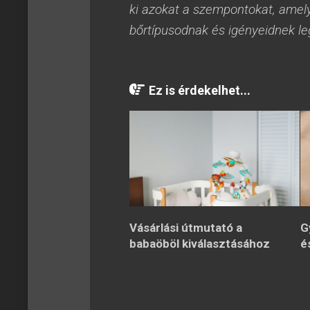
ki azokat a szempontokat, amel
bőrtípusodnak és igényeidnek le
Ez is érdekelhet...
Vásárlási útmutató a
G
babaöböl kiválasztásához
é