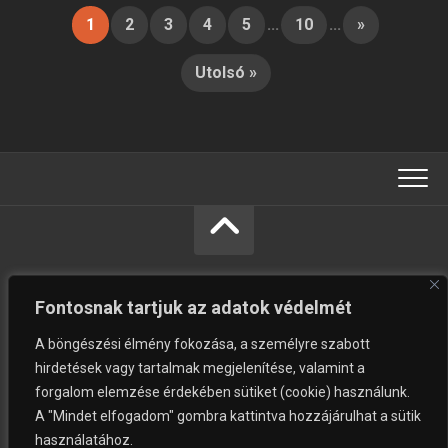
1
2
3
4
5
...
10
...
»
Utolsó »
Fontosnak tartjuk az adatok védelmét
A böngészési élmény fokozása, a személyre szabott
hirdetések vagy tartalmak megjelenítése, valamint a
forgalom elemzése érdekében sütiket (cookie) használunk.
Vásárolni jó © Minden jog fenntartva.
A "Mindet elfogadom" gombra kattintva hozzájárulhat a sütik
használatához.