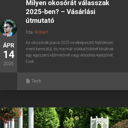
Milyen okosórát válasszak
2025-ben? – Vásárlási
útmutató
Írta:
Róbert
Az okosórák piaca 2025-re elképesztő fejlődésen
ÁPR
ment keresztül, és ma már sokkal többet kínálnak
14
egy egyszerű időmérőnél vagy értesítés-kijelzőnél.
Ezek...
2025
Tech