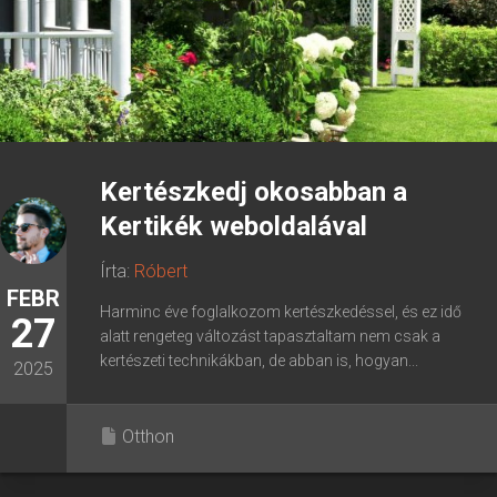
Kertészkedj okosabban a
Kertikék weboldalával
Írta:
Róbert
FEBR
Harminc éve foglalkozom kertészkedéssel, és ez idő
27
alatt rengeteg változást tapasztaltam nem csak a
kertészeti technikákban, de abban is, hogyan...
2025
Otthon