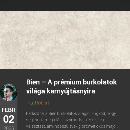
Bien – A prémium burkolatok
világa karnyújtásnyira
Írta:
Róbert
FEBR
Fedezd fel a Bien burkolatok világát! Engedd, hogy
02
segítsünk megtalálni számodra a tökéletes
választást, ami hosszú évekig örömet okoz majd...
2025