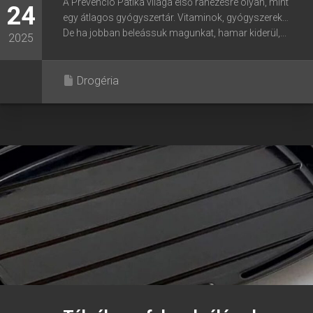
A Prevenció Patika világa első ránézésre olyan, mint
24
egy átlagos gyógyszertár. Vitaminok, gyógyszerek…
De ha jobban beleássuk magunkat, hamar kiderül,...
2025
Drogéria