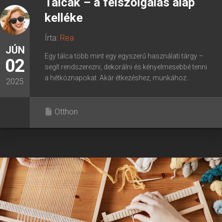
Tálcák – a felszolgálás alap
kelléke
Írta:
Rea
JÚN
Egy tálca több mint egy egyszerű használati tárgy –
02
segít rendszerezni, dekorálni és kényelmesebbé tenni
a hétköznapokat. Akár étkezéshez, munkához...
2025
Otthon