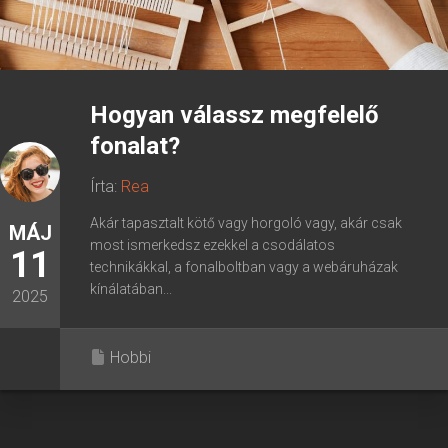
Hogyan válassz megfelelő
fonalat?
Írta:
Rea
Akár tapasztalt kötő vagy horgoló vagy, akár csak
MÁJ
most ismerkedsz ezekkel a csodálatos
11
technikákkal, a fonalboltban vagy a webáruházak
kínálatában...
2025
Hobbi