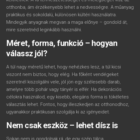
otthonba, ám érzékenyebb lehet a nedvességre. A műanyag
praktikus és sokoldalú, különösen kültéri használatra.
Mindegyik anyagnak megvan a maga előnye – gondold át,
mire szeretnéd leginkább használni.
Méret, forma, funkció – hogyan
válassz jól?
A túl nagy méretű lehet, hogy nehézkes lesz, a túl kicsi
viszont nem biztos, hogy elég. Ha főként vendégeket
szeretnél kiszolgálni vele, jól jön egy szélesebb darab,
amelyre több pohár vagy tányér is elfér. Ha dekorációs
célokra használod, egy kisebb, elegáns forma is tökéletes
választás lehet. Fontos, hogy illeszkedjen az otthonodhoz,
ugyanakkor praktikusan szolgálja ki az igényeidet.
Nem csak eszköz – lehet dísz is
Sokan nem is gondolnak rá, de egy szép tálca