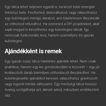
Egy tálca lehet teljesen egyedi is, ha kicsit több energiát
fektetsz bele. Festheted, dekorálhatod, vagy választhatsz
egy különleges mintájú darabot, ami tökéletesen illeszkedik
az otthonod stílusához. Ha szereted a DIY projekteket, akár
saját magad is készíthetsz egy különleges tálcát. Így
nemcsak funkcionális lesz, hanem személyes és igazán
különleges.
Ajándékként is remek
Egy igazán szép tálca tökéletes ajándék lehet. Nem csak
praktikus, hanem egy kis gondoskodást is közvetít – egy jól
kiválasztott darab bármilyen otthonba jól illeszkedhet. Ha
különlegesebb ajándékot keresel, választhatsz gravírozott
vagy egyedi mintás változatot. Egy minőségi tálca hosszú
évekig szolgálhatja azt, akinek adod, miközben emlékezteti
rád.