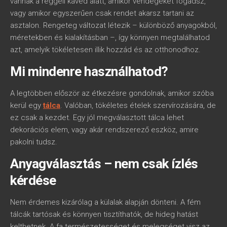
vannak a reggeli kávéd alatt, amikor vendégeket fogadsz,
vagy amikor egyszerűen csak rendet akarsz tartani az
asztalon. Rengeteg változat létezik – különböző anyagokból,
méretekben és kialakításban –, így könnyen megtalálhatod
azt, amelyik tökéletesen illik hozzád és az otthonodhoz.
Mi mindenre használhatod?
A legtöbben először az étkezésre gondolnak, amikor szóba
kerül egy
tálca
. Valóban, tökéletes ételek szervírozására, de
ez csak a kezdet. Egy jól megválasztott tálca lehet
dekorációs elem, vagy akár rendszerező eszköz, amire
pakolni tudsz.
Anyagválasztás – nem csak ízlés
kérdése
Nem érdemes kizárólag a külalak alapján dönteni. A fém
tálcák tartósak és könnyen tisztíthatók, de hideg hatást
kelthetnek. A fa természetességet és melegséget visz az