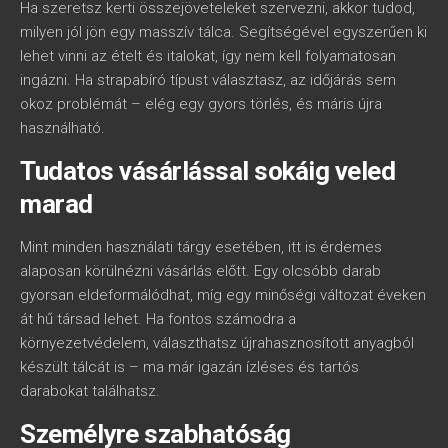
Ha szeretsz kerti összejöveteleket szervezni, akkor tudod,
milyen jól jön egy masszív tálca. Segítségével egyszerűen ki
lehet vinni az ételt és italokat, így nem kell folyamatosan
ingázni. Ha strapabíró típust választasz, az időjárás sem
okoz problémát – elég egy gyors törlés, és máris újra
használható.
Tudatos vásárlással sokáig veled
marad
Mint minden használati tárgy esetében, itt is érdemes
alaposan körülnézni vásárlás előtt. Egy olcsóbb darab
gyorsan eldeformálódhat, míg egy minőségi változat éveken
át hű társad lehet. Ha fontos számodra a
környezetvédelem, választhatsz újrahasznosított anyagból
készült tálcát is – ma már igazán ízléses és tartós
darabokat találhatsz.
Személyre szabhatóság