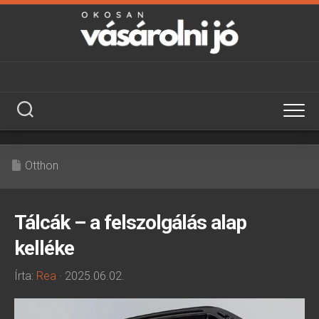
Skip
to
content
Otthon
Tálcák – a felszolgálás alap
kelléke
Írta:
Rea
· 2025.06.02.