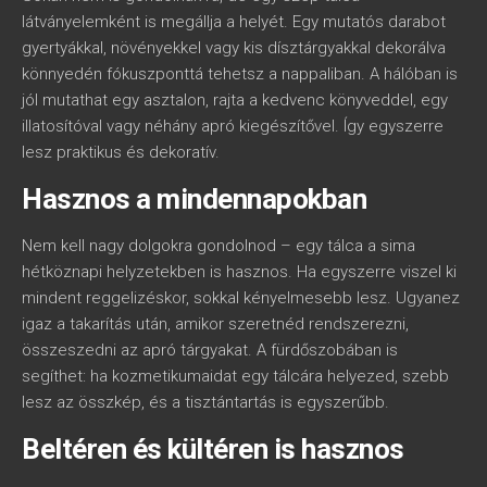
látványelemként is megállja a helyét. Egy mutatós darabot
gyertyákkal, növényekkel vagy kis dísztárgyakkal dekorálva
könnyedén fókuszponttá tehetsz a nappaliban. A hálóban is
jól mutathat egy asztalon, rajta a kedvenc könyveddel, egy
illatosítóval vagy néhány apró kiegészítővel. Így egyszerre
lesz praktikus és dekoratív.
Hasznos a mindennapokban
Nem kell nagy dolgokra gondolnod – egy tálca a sima
hétköznapi helyzetekben is hasznos. Ha egyszerre viszel ki
mindent reggelizéskor, sokkal kényelmesebb lesz. Ugyanez
igaz a takarítás után, amikor szeretnéd rendszerezni,
összeszedni az apró tárgyakat. A fürdőszobában is
segíthet: ha kozmetikumaidat egy tálcára helyezed, szebb
lesz az összkép, és a tisztántartás is egyszerűbb.
Beltéren és kültéren is hasznos