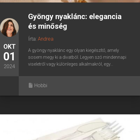
Gyöngy nyaklánc: elegancia
és minőség
Írta:
Andrea
OKT
A gyöngy nyaklánc egy olyan kiegészítő, amely
01
sosem megy ki a divatból. Legyen szó mindennapi
viseletről vagy különleges alkalmakról, egy...
2024
Hobbi