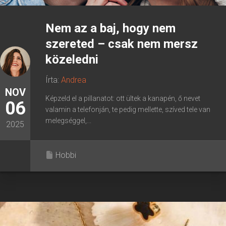
Nem az a baj, hogy nem
szereted – csak nem mersz
közeledni
Írta:
Andrea
NOV
Képzeld el a pillanatot: ott ültek a kanapén, ő nevet
06
valamin a telefonján, te pedig mellette, szíved tele van
melegséggel,...
2025
Hobbi