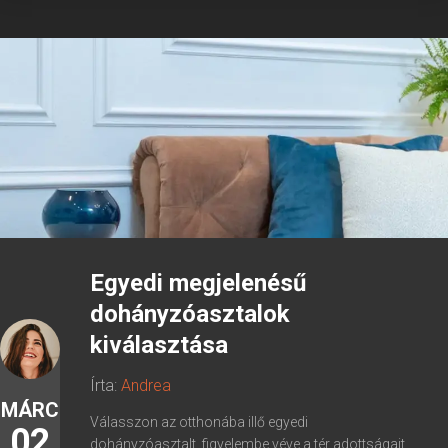
Egyedi megjelenésű
dohányzóasztalok
kiválasztása
Írta:
Andrea
MÁRC
Válasszon az otthonába illő egyedi
02
dohányzóasztalt, figyelembe véve a tér adottságait,