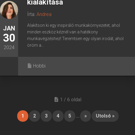
kialakítása
Írta:
Andrea
Alakítson ki egy inspiráló munkakörnyezetet, ahol
JAN
minden eszköz kéznél van a hatékony
30
munkavégzéshez! Teremtsen egy olyan irodát, ahol
öröm a...
2024
Hobbi
1 / 6 oldal
1
2
3
4
5
...
»
Utolsó »