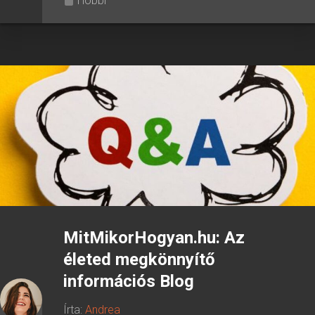
Hobbi
MitMikorHogyan.hu: Az
életed megkönnyítő
információs Blog
Írta:
Andrea