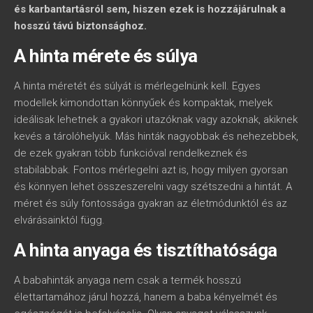
és karbantartásról sem, hiszen ezek is hozzájárulnak a
hosszú távú biztonsághoz.
A hinta mérete és súlya
A hinta méretét és súlyát is mérlegelnünk kell. Egyes
modellek kimondottan könnyűek és kompaktak, melyek
ideálisak lehetnek a gyakori utazóknak vagy azoknak, akiknek
kevés a tárolóhelyük. Más hinták nagyobbak és nehezebbek,
de ezek gyakran több funkcióval rendelkeznek és
stabilabbak. Fontos mérlegelni azt is, hogy milyen gyorsan
és könnyen lehet összeszerelni vagy szétszedni a hintát. A
méret és súly fontossága gyakran az életmódunktól és az
elvárásainktól függ.
A hinta anyaga és tisztíthatósága
A babahinták anyaga nem csak a termék hosszú
élettartamához járul hozzá, hanem a baba kényelmét és