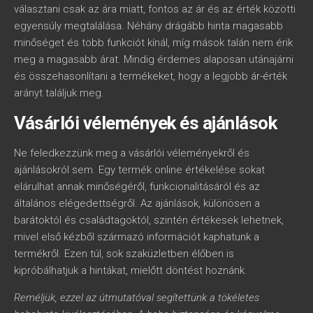
választani csak az ára miatt, fontos az ár és az érték közötti
egyensúly megtalálása. Néhány drágább hinta magasabb
minőséget és több funkciót kínál, míg mások talán nem érik
meg a magasabb árat. Mindig érdemes alaposan utánajárni
és összehasonlítani a termékeket, hogy a legjobb ár-érték
arányt találjuk meg.
Vásárlói vélemények és ajánlások
Ne feledkezzünk meg a vásárlói véleményekről és
ajánlásokról sem. Egy termék online értékelése sokat
elárulhat annak minőségéről, funkcionalitásáról és az
általános elégedettségről. Az ajánlások, különösen a
barátoktól és családtagoktól, szintén értékesek lehetnek,
mivel első kézből származó információt kaphatunk a
termékről. Ezen túl, sok szaküzletben élőben is
kipróbálhatjuk a hintákat, mielőtt döntést hoznánk.
Reméljük, ezzel az útmutatóval segítettünk a tökéletes