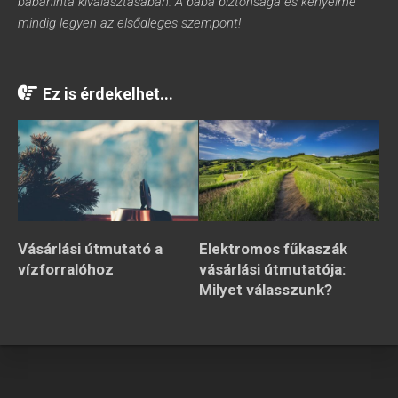
babahinta kiválasztásában. A baba biztonsága és kényelme
mindig legyen az elsődleges szempont!
Ez is érdekelhet...
Vásárlási útmutató a
Elektromos fűkaszák
vízforralóhoz
vásárlási útmutatója:
Milyet válasszunk?