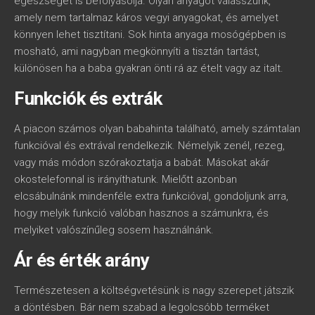
egészségét is befolyásolja. Olyan anyagot válasszunk,
amely nem tartalmaz káros vegyi anyagokat, és amelyet
könnyen lehet tisztítani. Sok hinta anyaga mosógépben is
mosható, ami nagyban megkönnyíti a tisztán tartást,
különösen ha a baba gyakran önti rá az ételt vagy az italt.
Funkciók és extrák
A piacon számos olyan babahinta található, amely számtalan
funkcióval és extrával rendelkezik. Némelyik zenél, rezeg,
vagy más módon szórakoztatja a babát. Másokat akár
okostelefonnal is irányíthatunk. Mielőtt azonban
elcsábulnánk mindenféle extra funkcióval, gondoljunk arra,
hogy melyik funkció valóban hasznos a számunkra, és
melyiket valószínűleg sosem használnánk.
Ár és érték arány
Természetesen a költségvetésünk is nagy szerepet játszik
a döntésben. Bár nem szabad a legolcsóbb terméket