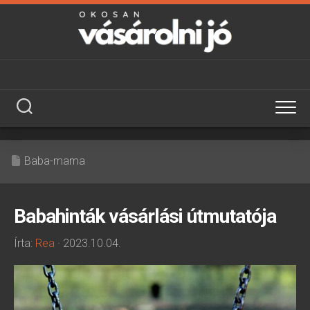
Skip
to
content
Baba-mama
Babahinták vásárlási útmutatója
Írta:
Rea
· 2023.10.04.