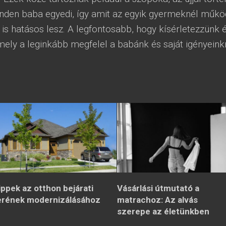
inden baba egyedi, így amit az egyik gyermeknél műkö
is hatásos lesz. A legfontosabb, hogy kísérletezzünk 
mely a leginkább megfelel a babánk és saját igényeink
ippek az otthon bejárati
Vásárlási útmutató a
erének modernizálásához
matrachoz: Az alvás
szerepe az életünkben