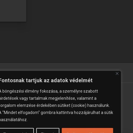
zupermarket
Fontosnak tartjuk az adatok védelmét
A böngészési élmény fokozása, a személyre szabott
hirdetések vagy tartalmak megjelenítése, valamint a
forgalom elemzése érdekében sütiket (cookie) használunk.
A "Mindet elfogadom" gombra kattintva hozzájárulhat a sütik
használatához.