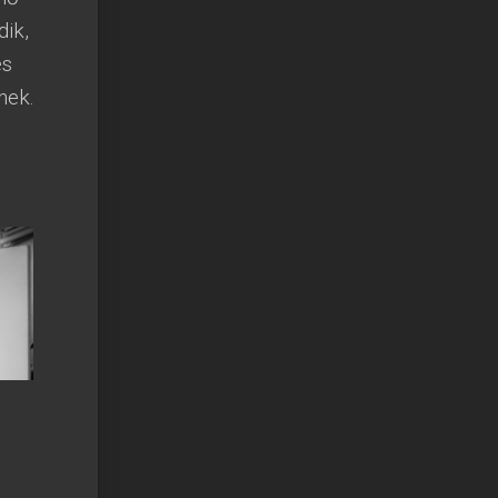
dik,
és
nek.