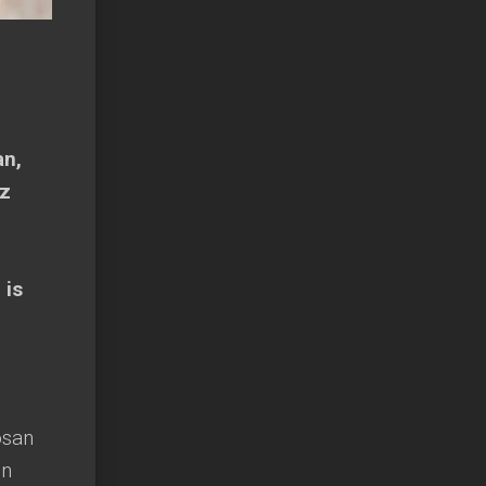
an,
az
 is
osan
en