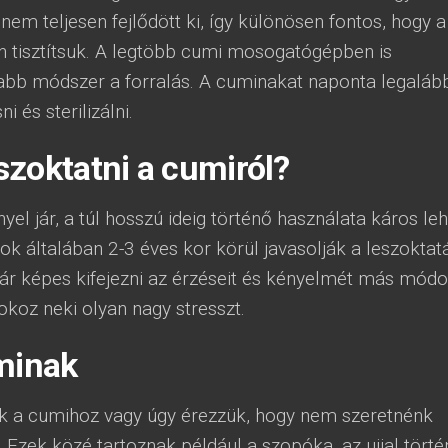
m teljesen fejlődött ki, így különösen fontos, hogy a
n tisztítsuk. A legtöbb cumi mosogatógépben is
osabb módszer a forralás. A cuminakat naponta legaláb
 és sterilizálni.
zoktatni a cumiról?
el jár, a túl hosszú ideig történő használata káros leh
 általában 2-3 éves kor körül javasolják a leszoktatá
r képes kifejezni az érzéseit és kényelmét más mód
okoz neki olyan nagy stresszt.
uminak
ik a cumihoz vagy úgy érezzük, hogy nem szeretnénk
k. Ezek közé tartoznak például a szopóka, az ujjal tört