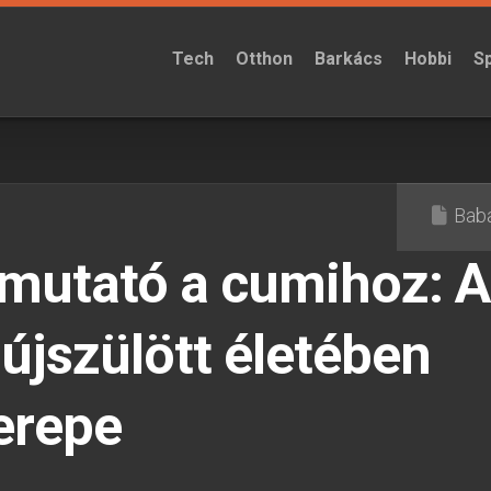
Tech
Otthon
Barkács
Hobbi
S
Bab
tmutató a cumihoz: A
újszülött életében
zerepe