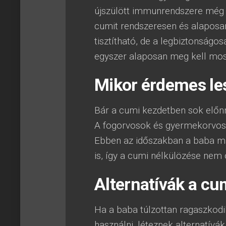
újszülött immunrendszere még ne
cumit rendszeresen és alaposa
tisztítható, de a legbiztonság
egyszer alaposan meg kell mosni
Mikor érdemes les
Bár a cumi kezdetben sok előnny
A fogorvosok és gyermekorvosok
Ebben az időszakban a baba má
is, így a cumi nélkülözése nem 
Alternatívák a c
Ha a baba túlzottan ragaszkod
használni, léteznek alternatívá