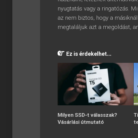
nyugtatás vagy a ringatózás. M
az nem biztos, hogy a másiknál 
megtaláljuk azt a megoldást, a
Ez is érdekelhet...
Milyen SSD-t válasszak?
T
Vásárlási útmutató
t