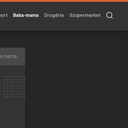
port
Baba-mama
Drogéria
Szupermarket
a-mama