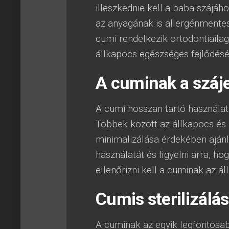
illeszkednie kell a baba szájáh
az anyagának is allergénmentes
cumi rendelkezik ortodontiaila
állkapocs egészséges fejlődésé
A cuminak a száj
A cumi hosszan tartó használat
Többek között az állkapocs és a
minimalizálása érdekében ajánl
használatát és figyelni arra, h
ellenőrizni kell a cuminak az ál
Cumis sterilizálás
A cuminak az egyik legfontosabb