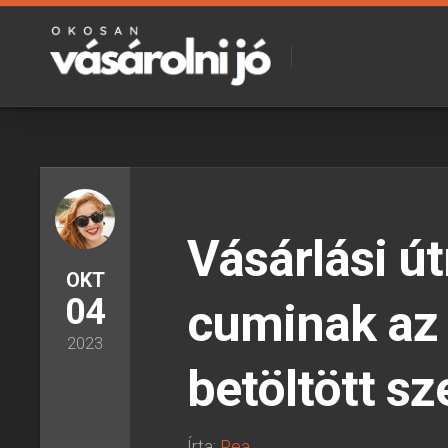
Skip
to
content
Vásárlási ú
OKT
04
cuminak az 
2023
betöltött s
Írta:
Rea