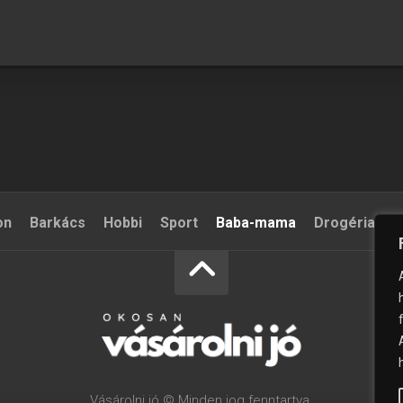
on
Barkács
Hobbi
Sport
Baba-mama
Drogéria
S
Vásárolni jó © Minden jog fenntartva.