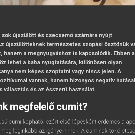
y sok újszülött és csecsemő számára nyújt
z újszülötteknek természetes szopási ösztönük v
, hanem a megnyugváshoz is kapcsolódik. Ebben 
öz lehet a baba nyugtatására, különösen olyan
anya nem képes szoptatni vagy nincs jelen. A
zitívumai vannak, hanem bizonyos negatív hatásai
s választás és az ésszerű használat.
k megfelelő cumit?
pusú cumi kapható, ezért első lépésként érdemes alap
l meg leginkább az igényeinknek. A cuminak tökéletes