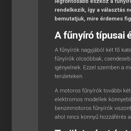
legfontosabb eszköz a fűnyír
rendelkezik, így a választás
bemutatjuk, mire érdemes figy
A fűnyíró típusai 
A fűnyírók nagyjából két fő kat
fűnyírók olcsóbbak, csendesebb
igényelnek. Ezzel szemben a 
területeken.
A motoros fűnyírók további ké
elektromos modellek könnyebbe
benzinmotoros fűnyírók viszon
ahol nincs könnyű hozzáférés 