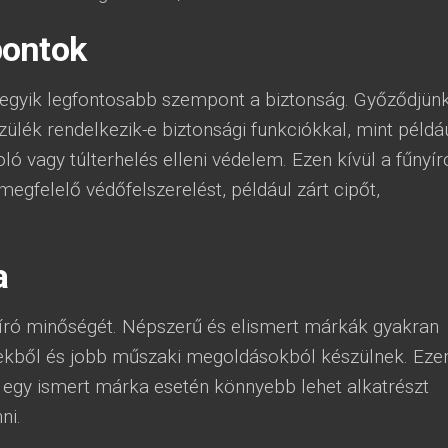
pontok
 egyik legfontosabb szempont a biztonság. Győződjün
zülék rendelkezik-e biztonsági funkciókkal, mint példá
ló vagy túlterhelés elleni védelem. Ezen kívül a fűnyír
megfelelő védőfelszerelést, például zárt cipőt,
a
yíró minőségét. Népszerű és elismert márkák gyakran
kből és jobb műszaki megoldásokból készülnek. Eze
, egy ismert márka esetén könnyebb lehet alkatrészt
ni.