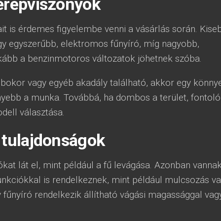
terepviszonyok
it is érdemes figyelembe venni a vásárlás során. Kise
gy egyszerűbb, elektromos fűnyíró, míg nagyobb,
nkább a benzinmotoros változatok jöhetnek szóba.
, bokor vagy egyéb akadály található, akkor egy könny
yebb a munka. Továbbá, ha dombos a terület, fontoló
dell választása.
 tulajdonságok
kat lát el, mint például a fű levágása. Azonban vanna
nkciókkal is rendelkeznek, mint például mulcsozás v
 fűnyíró rendelkezik állítható vágási magassággal vag