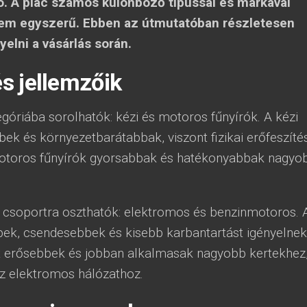
ó. A piac számos különböző típussal és márkával
 nem egyszerű. Ebben az útmutatóban részletesen
elni a vásárlás során.
és jellemzőik
egóriába sorolhatók: kézi és motoros fűnyírók. A kézi
ek és környezetbarátabbak, viszont fizikai erőfeszíté
motoros fűnyírók gyorsabbak és hatékonyabbak nagyo
t csoportra oszthatók: elektromos és benzinmotoros. 
k, csendesebbek és kisebb karbantartást igényelnek
t erősebbek és jobban alkalmasak nagyobb kertekhez
az elektromos hálózathoz.