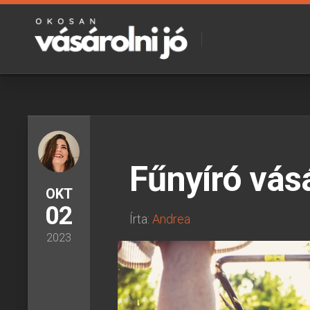
Skip
to
content
Fűnyíró vás
OKT
02
Írta:
Andrea
2023