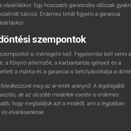
a vásárláskor. Egy hosszabb garanciális időszak gyakr
zalmát tükrözi. Érdemes tehát figyelni a garancia
ásárláskor.
 döntési szempontok
szempontot is mérlegelni kell. Figyelembe kell venni 
, a fűnyíró jellemzőit, a karbantartás igényeit és a
llett a márka és a garancia is befolyásolhatja a dönté
 feledkezzünk meg az ár-érték arányról. A legdrágább
lasztás, de az olcsóbb modellek esetén is érdemes
osabb, hogy megtaláljuk azt a modellt, ami a legjobban
 és elvárásainknak.