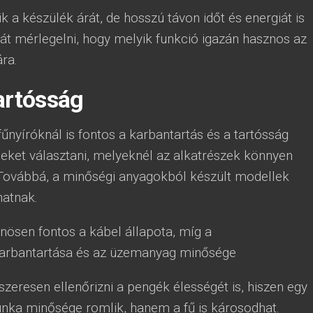
k a készülék árát, de hosszú távon időt és energiát is
t mérlegelni, hogy melyik funkció igazán hasznos az
ra.
artósság
fűnyíróknál is fontos a karbantartás és a tartósság
eket választani, melyeknél az alkatrészek könnyen
 Továbbá, a minőségi anyagokból készült modellek
hatnak.
nösen fontos a kábel állapota, míg a
arbantartása és az üzemanyag minősége
szeresen ellenőrizni a pengék élességét is, hiszen egy
ka minősége romlik, hanem a fű is károsodhat.