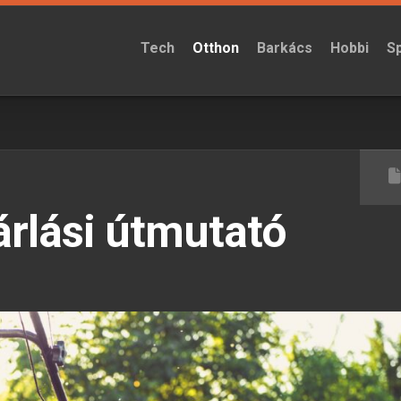
Tech
Otthon
Barkács
Hobbi
S
árlási útmutató