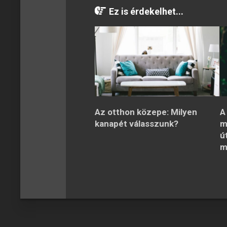
Ez is érdekelhet...
Az otthon közepe: Milyen
A
kanapét válasszunk?
m
ú
m