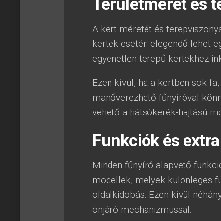
Területméret és 
A kert méretét és terepviszonya
kertek esetén elegendő lehet e
egyenetlen terepű kertekhez i
Ezen kívül, ha a kertben sok fa
manőverezhető fűnyíróval könn
vehető a hátsókerék-hajtású mo
Funkciók és extra
Minden fűnyíró alapvető funkció
modellek, melyek különleges fu
oldalkidobás. Ezen kívül néhány
önjáró mechanizmussal.