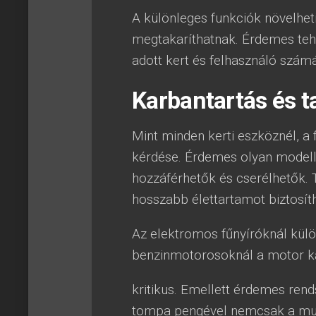
A különleges funkciók növelheti
megtakaríthatnak. Érdemes tehá
adott kert és felhasználó számá
Karbantartás és t
Mint minden kerti eszköznél, a 
kérdése. Érdemes olyan modell
hozzáférhetők és cserélhetők.
hosszabb élettartamot biztosít
Az elektromos fűnyíróknál külö
benzinmotorosoknál a motor k
kritikus. Emellett érdemes rend
tompa pengével nemcsak a mun