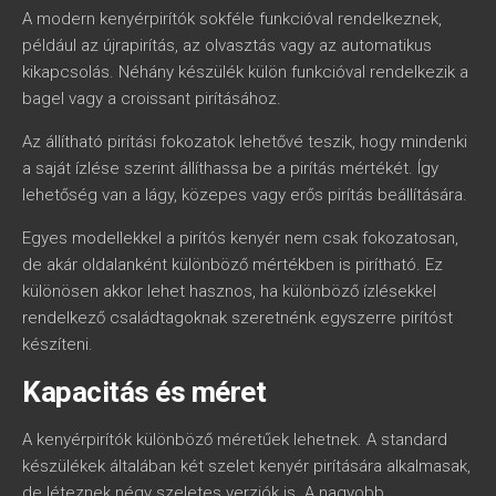
A modern kenyérpirítók sokféle funkcióval rendelkeznek,
például az újrapirítás, az olvasztás vagy az automatikus
kikapcsolás. Néhány készülék külön funkcióval rendelkezik a
bagel vagy a croissant pirításához.
Az állítható pirítási fokozatok lehetővé teszik, hogy mindenki
a saját ízlése szerint állíthassa be a pirítás mértékét. Így
lehetőség van a lágy, közepes vagy erős pirítás beállítására.
Egyes modellekkel a pirítós kenyér nem csak fokozatosan,
de akár oldalanként különböző mértékben is pirítható. Ez
különösen akkor lehet hasznos, ha különböző ízlésekkel
rendelkező családtagoknak szeretnénk egyszerre pirítóst
készíteni.
Kapacitás és méret
A kenyérpirítók különböző méretűek lehetnek. A standard
készülékek általában két szelet kenyér pirítására alkalmasak,
de léteznek négy szeletes verziók is. A nagyobb