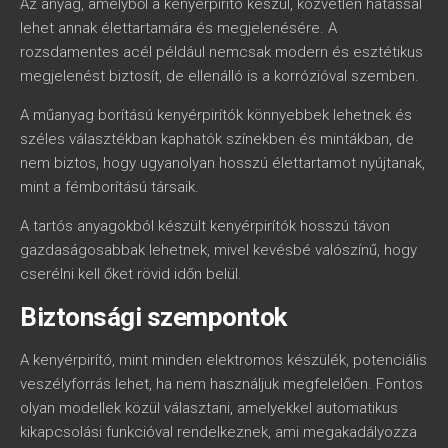
Az anyag, amelyből a kenyérpirító készül, közvetlen hatással
lehet annak élettartamára és megjelenésére. A
rozsdamentes acél például nemcsak modern és esztétikus
megjelenést biztosít, de ellenálló is a korrózióval szemben.
A műanyag borítású kenyérpirítók könnyebbek lehetnek és
széles választékban kaphatók színekben és mintákban, de
nem biztos, hogy ugyanolyan hosszú élettartamot nyújtanak,
mint a fémborítású társaik.
A tartós anyagokból készült kenyérpirítók hosszú távon
gazdaságosabbak lehetnek, mivel kevésbé valószínű, hogy
cserélni kell őket rövid időn belül.
Biztonsági szempontok
A kenyérpirító, mint minden elektromos készülék, potenciális
veszélyforrás lehet, ha nem használjuk megfelelően. Fontos
olyan modellek közül választani, amelyekkel automatikus
kikapcsolási funkcióval rendelkeznek, ami megakadályozza