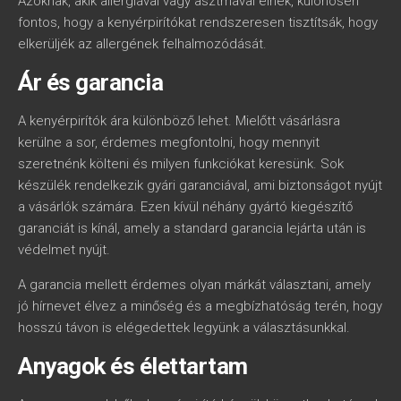
Azoknak, akik allergiával vagy asztmával élnek, különösen
fontos, hogy a kenyérpirítókat rendszeresen tisztítsák, hogy
elkerüljék az allergének felhalmozódását.
Ár és garancia
A kenyérpirítók ára különböző lehet. Mielőtt vásárlásra
kerülne a sor, érdemes megfontolni, hogy mennyit
szeretnénk költeni és milyen funkciókat keresünk. Sok
készülék rendelkezik gyári garanciával, ami biztonságot nyújt
a vásárlók számára. Ezen kívül néhány gyártó kiegészítő
garanciát is kínál, amely a standard garancia lejárta után is
védelmet nyújt.
A garancia mellett érdemes olyan márkát választani, amely
jó hírnevet élvez a minőség és a megbízhatóság terén, hogy
hosszú távon is elégedettek legyünk a választásunkkal.
Anyagok és élettartam