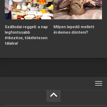
Szállodai reggeli: a nap
Milyen lepedő mellett
legfontosabb
érdemes dönteni?
étkezése, tökéletesen
tálalva!