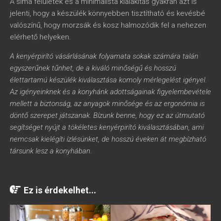
A sima felületek és a minimalista kialakítás gyakran azt is
jelenti, hogy a készülék könnyebben tisztítható és kevésbé
valószínű, hogy morzsák és kosz halmozódik fel a nehezen
elérhető helyeken.
A kenyérpirító vásárlásának folyamata sokak számára talán
egyszerűnek tűnhet, de a kiváló minőségű és hosszú
élettartamú készülék kiválasztása komoly mérlegelést igényel.
Az igényeinknek és a konyhánk adottságainak figyelembevétele
mellett a biztonság, az anyagok minősége és az ergonómia is
döntő szerepet játszanak. Bízunk benne, hogy ez az útmutató
segítséget nyújt a tökéletes kenyérpirító kiválasztásában, ami
nemcsak kielégíti ízlésünket, de hosszú éveken át megbízható
társunk lesz a konyhában.
Ez is érdekelhet...