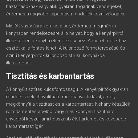
háztartásoknak vagy akik gyakran fogadnak vendégeket,
érdemes a nagyobb kapacitású modellek közül válogatni.
Mielőtt vásárlásra kerülne a sor, érdemes megmérni a
konyhában rendelkezésre álló helyet, hogy a kenyérpirító
illeszkedjen a konyha elrendezéséhez. A méret mellett az
esztétika is fontos lehet. A különböző formatervezésű és
színű kenyérpirítók különböző stílusú konyhákba
illeszkednek.
Tisztítás és karbantartás
A könnyű tisztítás kulcsfontosságú. A kenyérpirítók gyakran
rendelkeznek eltávolítható morzsanyakládával, amely
megkönnyíti a tisztítást és a karbantartást. Néhány készülék
rozsdamentes acélból vagy más könnyen tisztítható
anyagból készül, ami hosszabb élettartamot és kevesebb
karbantartást ígér.