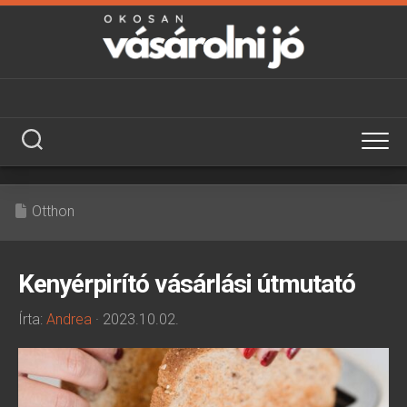
Skip
to
content
Otthon
Kenyérpirító vásárlási útmutató
Írta:
Andrea
· 2023.10.02.