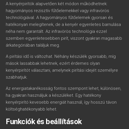
A kenyérpirítók alapvetően két módon működhetnek:
hagyományos rezisztív fűtőelemekkel vagy infravörös
technológiával. A hagyományos fűtőelemek gyorsan és
hatékonyan melegítenek, de a kenyér egyenletes barnulása
néha nem garantált. Az infravörös technológia ezzel
szemben egyenletesebben pirít, viszont gyakran magasabb
árkategóriában találjuk meg.
A pirítási idő is változhat. Néhány készülék gyorsabb, míg
mások lassabbak lehetnek, ezért érdemes olyan
kenyérpirítót választani, amelynek pirítási idejét személyre
szabhatjuk.
Az energiatakarékosság fontos szempont lehet, különösen,
ha gyakran használjuk a készüléket. Egy hatékony
kenyérpirító kevesebb energiát használ, így hosszú távon
költséghatékonyabb lehet.
Funkciók és beállítások