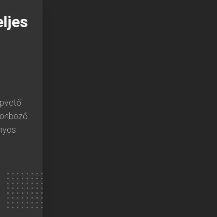
ljes
apvető
ülönböző
ányos