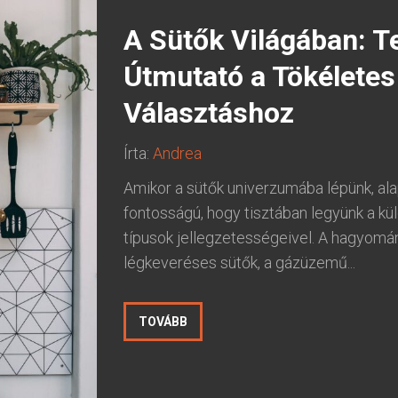
A Sütők Világában: Te
Útmutató a Tökéletes
Választáshoz
Írta:
Andrea
Amikor a sütők univerzumába lépünk, al
fontosságú, hogy tisztában legyünk a k
típusok jellegzetességeivel. A hagyom
légkeveréses sütők, a gázüzemű...
TOVÁBB