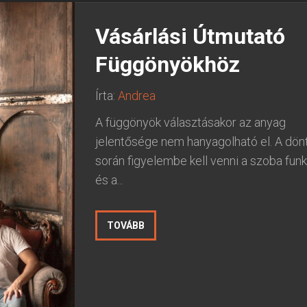
Vásárlási Útmutató
Függönyökhöz
Írta:
Andrea
A függönyök választásakor az anyag
jelentősége nem hanyagolható el. A dön
során figyelembe kell venni a szoba funk
és a...
TOVÁBB