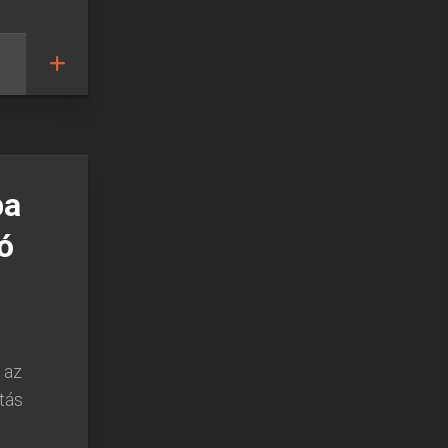
pa
ó
 az
tás