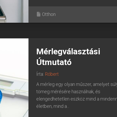
Otthon
Mérlegválasztási
Útmutató
Írta:
Róbert
A mérleg egy olyan műszer, amelyet súl
tömeg mérésére használnak, és
elengedhetetlen eszköz mind a mindenn
életben, mind a...