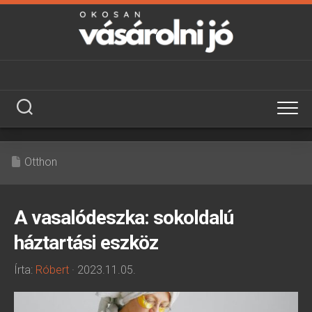
Skip
to
content
Otthon
A vasalódeszka: sokoldalú
háztartási eszköz
Írta:
Róbert
· 2023.11.05.