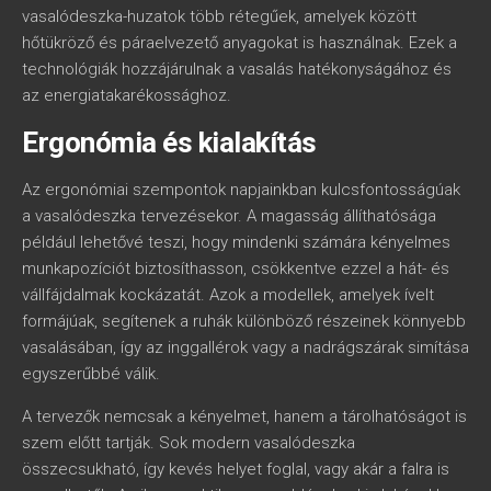
vasalódeszka-huzatok több rétegűek, amelyek között
hőtükröző és páraelvezető anyagokat is használnak. Ezek a
technológiák hozzájárulnak a vasalás hatékonyságához és
az energiatakarékossághoz.
Ergonómia és kialakítás
Az ergonómiai szempontok napjainkban kulcsfontosságúak
a vasalódeszka tervezésekor. A magasság állíthatósága
például lehetővé teszi, hogy mindenki számára kényelmes
munkapozíciót biztosíthasson, csökkentve ezzel a hát- és
vállfájdalmak kockázatát. Azok a modellek, amelyek ívelt
formájúak, segítenek a ruhák különböző részeinek könnyebb
vasalásában, így az inggallérok vagy a nadrágszárak simítása
egyszerűbbé válik.
A tervezők nemcsak a kényelmet, hanem a tárolhatóságot is
szem előtt tartják. Sok modern vasalódeszka
összecsukható, így kevés helyet foglal, vagy akár a falra is