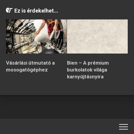
Ez is érdekelhet...
Vásárlási útmutató a
Bien – A prémium
mosogatógéphez
burkolatok világa
karnyújtásnyira