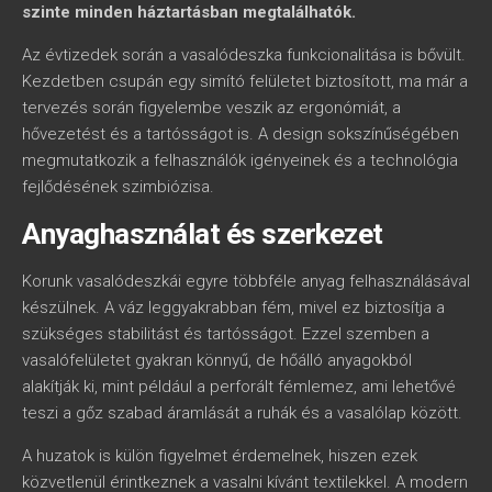
szinte minden háztartásban megtalálhatók.
Az évtizedek során a vasalódeszka funkcionalitása is bővült.
Kezdetben csupán egy simító felületet biztosított, ma már a
tervezés során figyelembe veszik az ergonómiát, a
hővezetést és a tartósságot is. A design sokszínűségében
megmutatkozik a felhasználók igényeinek és a technológia
fejlődésének szimbiózisa.
Anyaghasználat és szerkezet
Korunk vasalódeszkái egyre többféle anyag felhasználásával
készülnek. A váz leggyakrabban fém, mivel ez biztosítja a
szükséges stabilitást és tartósságot. Ezzel szemben a
vasalófelületet gyakran könnyű, de hőálló anyagokból
alakítják ki, mint például a perforált fémlemez, ami lehetővé
teszi a gőz szabad áramlását a ruhák és a vasalólap között.
A huzatok is külön figyelmet érdemelnek, hiszen ezek
közvetlenül érintkeznek a vasalni kívánt textilekkel. A modern