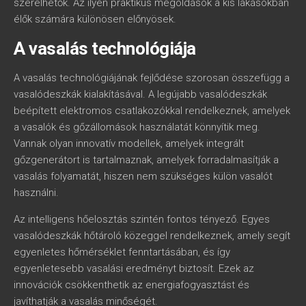
szerelhetők. Az ilyen praktikus megoldások a kis lakásokban
élők számára különösen előnyösek.
A vasalás technológiája
A vasalás technológiájának fejlődése szorosan összefügg a
vasalódeszkák kialakításával. A legújabb vasalódeszkák
beépített elektromos csatlakozókkal rendelkeznek, amelyek
a vasalók és gőzállomások használatát könnyítik meg.
Vannak olyan innovatív modellek, amelyek integrált
gőzgenerátort is tartalmaznak, amelyek forradalmasítják a
vasalás folyamatát, hiszen nem szükséges külön vasalót
használni.
Az intelligens hőelosztás szintén fontos tényező. Egyes
vasalódeszkák hőtároló közeggel rendelkeznek, amely segít
egyenletes hőmérséklet fenntartásában, és így
egyenletesebb vasalási eredményt biztosít. Ezek az
innovációk csökkenthetik az energiafogyasztást és
javíthatják a vasalás minőségét.