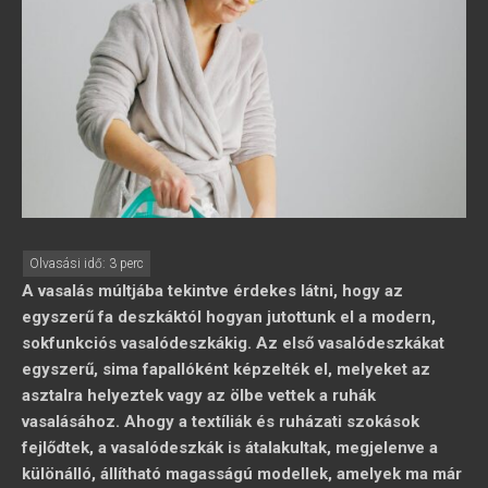
A vasalás múltjába tekintve érdekes látni, hogy az
egyszerű fa deszkáktól hogyan jutottunk el a modern,
sokfunkciós vasalódeszkákig. Az első vasalódeszkákat
egyszerű, sima fapallóként képzelték el, melyeket az
asztalra helyeztek vagy az ölbe vettek a ruhák
vasalásához. Ahogy a textíliák és ruházati szokások
fejlődtek, a vasalódeszkák is átalakultak, megjelenve a
különálló, állítható magasságú modellek, amelyek ma már