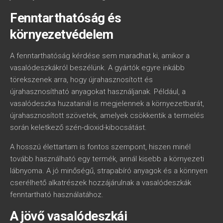
Fenntarthatóság és
környezetvédelem
A fenntarthatóság kérdése sem maradhat ki, amikor a
vasalódeszkákról beszélünk. A gyártók egyre inkább
törekszenek arra, hogy újrahasznosított és
újrahasznosítható anyagokat használjanak. Például, a
vasalódeszka huzatainál is megjelennek a környezetbarát,
újrahasznosított szövetek, amelyek csökkentik a termelés
során keletkező szén-dioxid-kibocsátást.
A hosszú élettartam is fontos szempont, hiszen minél
tovább használható egy termék, annál kisebb a környezeti
lábnyoma. A jó minőségű, strapabíró anyagok és a könnyen
cserélhető alkatrészek hozzájárulnak a vasalódeszkák
fenntartható használatához.
A jövő vasalódeszkái