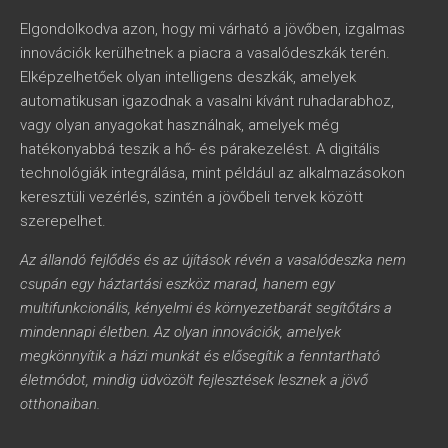
Elgondolkodva azon, hogy mi várható a jövőben, izgalmas
innovációk kerülhetnek a piacra a vasalódeszkák terén.
Elképzelhetőek olyan intelligens deszkák, amelyek
automatikusan igazodnak a vasalni kívánt ruhadarabhoz,
vagy olyan anyagokat használnak, amelyek még
hatékonyabbá teszik a hő- és párakezelést. A digitális
technológiák integrálása, mint például az alkalmazásokon
keresztüli vezérlés, szintén a jövőbeli tervek között
szerepelhet.
Az állandó fejlődés és az újítások révén a vasalódeszka nem
csupán egy háztartási eszköz marad, hanem egy
multifunkcionális, kényelmi és környezetbarát segítőtárs a
mindennapi életben. Az olyan innovációk, amelyek
megkönnyítik a házi munkát és elősegítik a fenntartható
életmódot, mindig üdvözölt fejlesztések lesznek a jövő
otthonaiban.