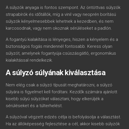
A súlyzók anyaga is fontos szempont. Az öntöttvas súlyzók
strapabírók és időtállók, míg a vinil vagy neoprén borítású
súlyzók kényelmesebbek lehetnek a kezedben, és nem
karcosodnak, vagy nem okoznak sérüléseket a padlón.
A fogantyú kialakítása is lényeges, hiszen a kényelem és a
biztonságos fogás mindennél fontosabb. Keress olyan
súlyzót, amelynek fogantyúja csúszásgátló, ergonomikus
kialakítással rendelkezik.
A súlyzó súlyának kiválasztása
Nem elég csak a súlyzó típusát meghatározni, a súlyzó
súlyára is figyelmet kell fordítani. Kezdők számára ajánlott
kisebb súlyú súlyzókat választani, hogy elkerüljék a
sérüléseket és a túlterhelést.
A súlyzóval végzett edzés célja is befolyásolja a választást.
Ha az állóképesség fejlesztése a cél, akkor kisebb súlyzók