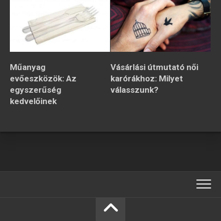
Műanyag
Vásárlási útmutató női
evőeszközök: Az
karórákhoz: Milyet
egyszerűség
válasszunk?
kedvelőinek