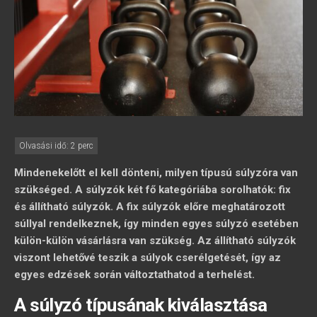
Mindenekelőtt el kell dönteni, milyen típusú súlyzóra van
szükséged. A súlyzók két fő kategóriába sorolhatók: fix
és állítható súlyzók. A fix súlyzók előre meghatározott
súllyal rendelkeznek, így minden egyes súlyzó esetében
külön-külön vásárlásra van szükség. Az állítható súlyzók
viszont lehetővé teszik a súlyok cserélgetését, így az
egyes edzések során változtathatod a terhelést.
A súlyzó típusának kiválasztása