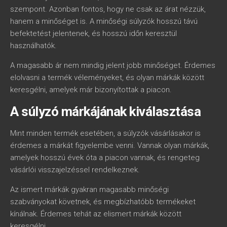
szempont. Azonban fontos, hogy ne csak az árat nézzük,
hanem a minőséget is. A minőségi súlyzók hosszú távú
befektetést jelentenek, és hosszú időn keresztül
használhatók.
A magasabb ár nem mindig jelent jobb minőséget. Érdemes
elolvasni a termék véleményeket, és olyan márkák között
keresgélni, amelyek már bizonyítottak a piacon.
A súlyzó márkájának kiválasztása
Mint minden termék esetében, a súlyzók vásárlásakor is
érdemes a márkát figyelembe venni. Vannak olyan márkák,
amelyek hosszú évek óta a piacon vannak, és rengeteg
vásárlói visszajelzéssel rendelkeznek.
Az ismert márkák gyakran magasabb minőségi
szabványokat követnek, és megbízhatóbb termékeket
kínálnak. Érdemes tehát az elismert márkák között
keresgélni.