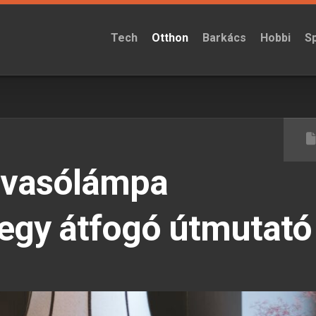
Tech
Otthon
Barkács
Hobbi
S
olvasólámpa
 egy átfogó útmutató