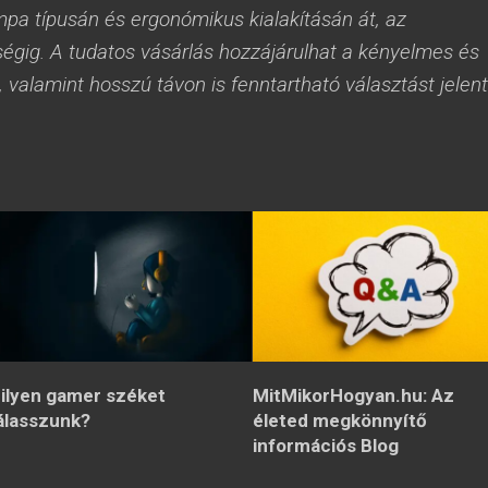
mpa típusán és ergonómikus kialakításán át, az
ségig. A tudatos vásárlás hozzájárulhat a kényelmes és
valamint hosszú távon is fenntartható választást jelent
ilyen gamer széket
MitMikorHogyan.hu: Az
álasszunk?
életed megkönnyítő
információs Blog