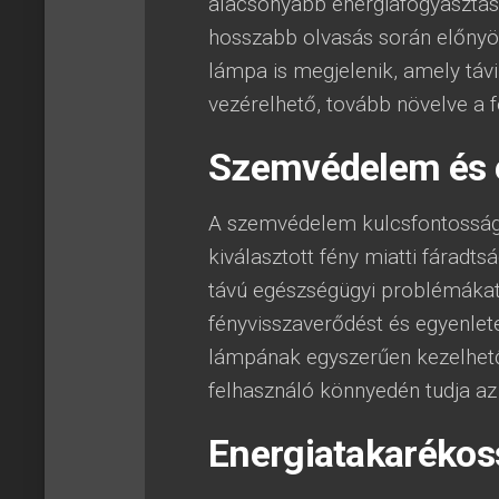
alacsonyabb energiafogyasztás
hosszabb olvasás során előnyös 
lámpa is megjelenik, amely táv
vezérelhető, tovább növelve a 
Szemvédelem és 
A szemvédelem kulcsfontosság
kiválasztott fény miatti fáradt
távú egészségügyi problémákat
fényvisszaverődést és egyenlet
lámpának egyszerűen kezelhetőn
felhasználó könnyedén tudja az 
Energiatakarékos