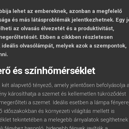
bbija lehet az embereknek, azonban a megfelelő
tsága és más látásproblémák jelentkezhetnek. Egy j
heti az olvasás élvezetét és a produktivitást,
egerőltetését. Ebben a cikkben részletesen
k ideális olvasólámpát, melyek azok a szempontok,
nni.
erő és színhőmérséklet
 két alapvető tényező, amely jelentősen befolyásolja 
fény károsíthatja a szemet és kellemetlen tükröződést
megerőlteti a szemet. Ideális esetben a lámpa fényere
ő időszakokban és környezeti világítás mellett is
éklet tekintetében a melegebb árnyalatok segíthetnek
i fényhez hasonló, hidegebb fények javítják a