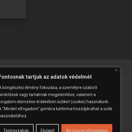
zupermarket
Fontosnak tartjuk az adatok védelmét
A böngészési élmény fokozása, a személyre szabott
hirdetések vagy tartalmak megjelenítése, valamint a
forgalom elemzése érdekében sütiket (cookie) használunk.
A "Mindet elfogadom" gombra kattintva hozzájárulhat a sütik
használatához.
Testreszabás
Elutasít
Az összes elfogadása