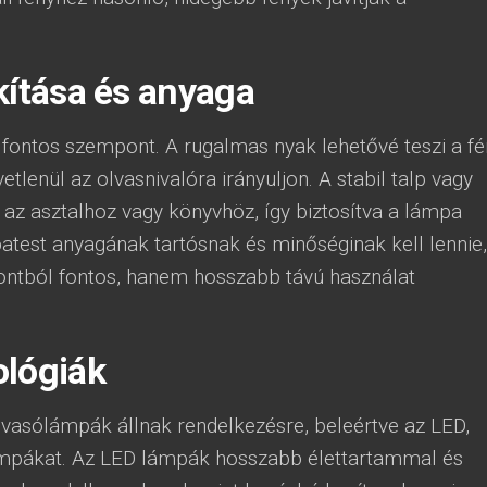
kítása és anyaga
n fontos szempont. A rugalmas nyak lehetővé teszi a f
etlenül az olvasnivalóra irányuljon. A stabil talp vagy
 az asztalhoz vagy könyvhöz, így biztosítva a lámpa
patest anyagának tartósnak és minőséginak kell lennie,
ntból fontos, hanem hosszabb távú használat
ológiák
vasólámpák állnak rendelkezésre, beleértve az LED,
lámpákat. Az LED lámpák hosszabb élettartammal és