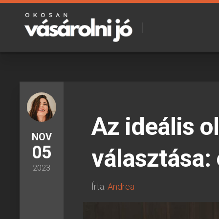
Skip
to
content
Az ideális 
NOV
05
választása:
2023
Írta:
Andrea