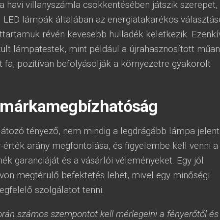
havi villanyszámla csökkentésében játszik szerepet,
s. LED lámpák általában az energiatakarékos választá
ettartamuk révén kevesebb hulladék keletkezik. Ezenkí
ült lámpatestek, mint például a újrahasznosított műa
 fa, pozitívan befolyásolják a környezetre gyakorolt
s márkamegbízhatóság
látozó tényező, nem mindig a legdrágább lámpa jelent
r-érték arány megfontolása, és figyelembe kell venni a
ék garanciáját és a vásárlói véleményeket. Egy jól
von megtérülő befektetés lehet, mivel egy minőségi
gfelelő szolgálatot tenni.
rán számos szempontot kell mérlegelni a fényerőtől és