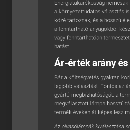
Energiatakarékosság nemcsak a 
a környezettudatos választás i
közé tartoznak, és a hosszú él
a fenntartható anyagokból kész
vagy fenntarthatóan termesztett
hatást.
Ár-érték arány é
Bár a költségvetés gyakran kor
legjobb választást. Fontos az á
gyártó megbízhatóságát, a term
megválasztott lámpa hosszú tá
termék éveken át képes lesz me
Az olvasólámpák kiválasztása so