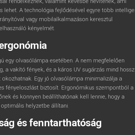
sal rendelkeznek, valamint kevésbé hevítenek, ami
lehet. A technológia fejlődésével egyre több intellig
irányítóval vagy mobilalkalmazáson keresztül
felhasználó kényelmét.
ergonómia
ú egy olvasólámpa esetében. A nem megfelelően
ság, a vakító fények, és a káros UV sugárzás mind hossz
 okozhatnak. Egy jó olvasólámpa minimalizálja a
es fényeloszlást biztosít. Ergonómikus szempontból a
ek és könnyen beállíthatónak kell lennie, hogy a
optimális helyzetbe állítani.
ság és fenntarthatóság