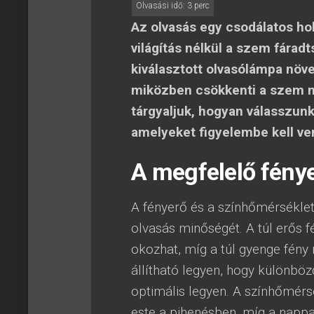
Az olvasás egy csodálatos ho
világítás nélkül a szem fárad
kiválasztott olvasólámpa növel
miközben csökkenti a szem m
tárgyaljuk, hogyan válasszun
amelyeket figyelembe kell ve
A megfelelő fény
A fényerő és a színhőmérséklet
olvasás minőségét. A túl erős 
okozhat, míg a túl gyenge fény 
állítható legyen, hogy különböz
optimális legyen. A színhőmérs
este a pihenésben, míg a nappal