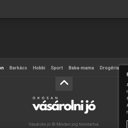
on
Barkács
Hobbi
Sport
Baba-mama
Drogéria
S
Vásárolni jó © Minden jog fenntartva.