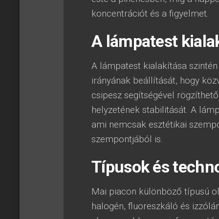
koncentrációt és a figyelmet.
A lámpatest kiala
A lámpatest kialakítása szinté
irányának beállítását, hogy közv
csipesz segítségével rögzíthető
helyzetének stabilitását. A lám
ami nemcsak esztétikai szempo
szempontjából is.
Típusok és techn
Mai piacon különböző típusú ol
halogén, fluoreszkáló és izzó