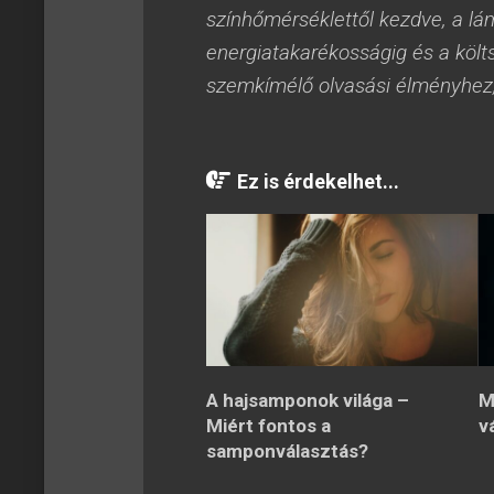
színhőmérséklettől kezdve, a lá
energiatakarékosságig és a költ
szemkímélő olvasási élményhez, 
Ez is érdekelhet...
A hajsamponok világa –
M
Miért fontos a
v
samponválasztás?