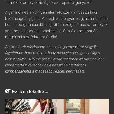
termékek, amelyek kielégítik az alapvető igényeket.
A garancia és a könnyen elérhető szerviz hosszú távú
biztonságot nyújthat. A megbízható gyártók gyakran kínálnak
hosszabb garanciaidőt és javítási szolgáltatásokat, amelyek
segíthetnek meghosszabbítani a létra élettartamát és
megőrizni a befektetés értékét.
Amikor létrát vásárolunk, ne csak a jelenlegi árat vegyük
figyelembe, hanem azt is, hogy mennyire lesz gazdaságos
hosszú távon. A jó minőségű létrák esetében az alacsonyabb
karbantartási költségek és a hosszabb élettartam
kompenzálhatja a magasabb kezdeti beruházást.
Ez is érdekelhet...