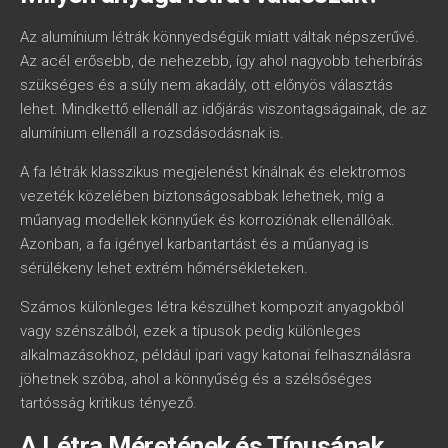
Az alumínium létrák könnyedségük miatt váltak népszerűvé.
Az acél erősebb, de nehezebb, így ahol nagyobb teherbírás
szükséges és a súly nem akadály, ott előnyös választás
lehet. Mindkettő ellenáll az időjárás viszontagságainak, de az
alumínium ellenáll a rozsdásodásnak is.
A fa létrák klasszikus megjelenést kínálnak és elektromos
vezeték közelében biztonságosabbak lehetnek, míg a
műanyag modellek könnyűek és korroziónak ellenállóak.
Azonban, a fa igényel karbantartást és a műanyag is
sérülékeny lehet extrém hőmérsékleteken.
Számos különleges létra készülhet kompozit anyagokból
vagy szénszálból, ezek a típusok pedig különleges
alkalmazásokhoz, például ipari vagy katonai felhasználásra
jöhetnek szóba, ahol a könnyűség és a szélsőséges
tartósság kritikus tényező.
A Létra Méretének és Típusának