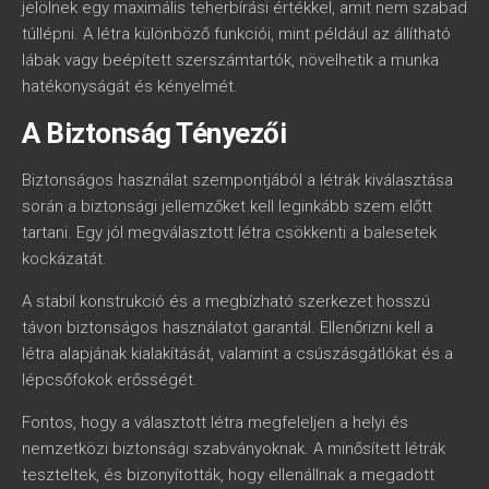
jelölnek egy maximális teherbírási értékkel, amit nem szabad
túllépni. A létra különböző funkciói, mint például az állítható
lábak vagy beépített szerszámtartók, növelhetik a munka
hatékonyságát és kényelmét.
A Biztonság Tényezői
Biztonságos használat szempontjából a létrák kiválasztása
során a biztonsági jellemzőket kell leginkább szem előtt
tartani. Egy jól megválasztott létra csökkenti a balesetek
kockázatát.
A stabil konstrukció és a megbízható szerkezet hosszú
távon biztonságos használatot garantál. Ellenőrizni kell a
létra alapjának kialakítását, valamint a csúszásgátlókat és a
lépcsőfokok erősségét.
Fontos, hogy a választott létra megfeleljen a helyi és
nemzetközi biztonsági szabványoknak. A minősített létrák
teszteltek, és bizonyították, hogy ellenállnak a megadott