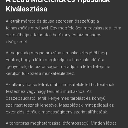
Kiválasztása
A létrák mérete és típusa szorosan összefügg a
felhasználás módjával. Egy megfelelően megválasztott létra
biztosíthatja a feladatok hatékony és biztonságos
elvégzését.
A magasság meghatározása a munka jellegétől függ.
Fontos, hogy a létra megfeleljen a használó elérési
igényeinek, de biztonságos maradjon, a létra teteje ne
kerüljön túl közel a munkafelülethez.
Az állvány típusú létrák stabil munkafelületet biztosítanak
festéshez vagy nagy területű munkákhoz. Az
összecsukható létrák kényelmes tárolást és könnyű
szállítást tesznek lehetővé. Mászólétrák, mint például az
extenziós létrák, a magasságigény szerint állíthatóak.
A teherbírás meghatározása létfontosságú. Minden létrát