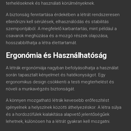
terheléseknek és használati körülményeknek.
A biztonság fenntartása érdekében a létrát rendszeresen
ellenőrizni kell sérülések, elhasználódás és stabilitás
szempontjából. A megfelelő karbantartás, mint például a
csavarok meghúzása és a mozgó részek olajozása,
hosszabbíthatja a létra élettartamát.
Ergonómia és Használhatóság
A létrák ergonómiája nagyban befolyásolhatja a használat
során tapasztalt kényelmet és hatékonyságot. Egy
ergonomikus design csökkenti a testi megterhelést és
növeli a munkavégzés biztonságát.
A könnyen mozgatható létrák kevesebb erőfeszítést
igényelnek a helyszínek közötti áthelyezéskor. A létra súlya
és a hordozófülek kialakítása alapvető jelentőségűek
lehetnek, különösen ha a létrát gyakran kell mozgatni.