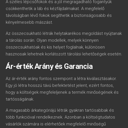
A széles lépcsőfokok és a jól megragadható fogantyúk
csökkenthetik a láb és kézfájdalmakat. A megfelelő
távolságban lévő fokok segíthetik a biztonságosabb és
kényelmesebb mászást.
Az összecsukható létrák helytakarékos megoldást nyújtanak
a tárolás során. Olyan modellek, melyek könnyen
összecsukhatóak és kis helyet foglalnak, különösen
hasznosak lehetnek korlátozott tárolási lehetőségek esetén.
Ár-érték Arány és Garancia
Az ár-érték arány fontos szempont a létra kiválasztásakor.
Egy jó létra hosszú távú befektetést jelent, ezért fontos,
hogy a költségek megfeleljenek a termék minőségének és
tartósságának.
A magasabb árkategóriájú létrák gyakran tartósabbak és
több funkcióval rendelkeznek. Azonban a költségtudatos
vásárlók számára is elérhetőek megfelelő minőségű