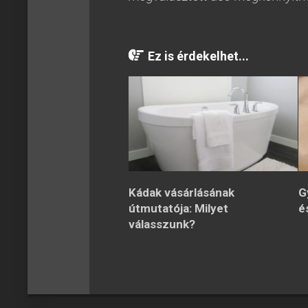
Ez is érdekelhet...
Kádak vásárlásának
G
útmutatója: Milyet
é
válasszunk?