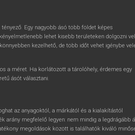
 tényező. Egy nagyobb ásó több földet képes
ényelmetlenebb lehet kisebb területeken dolgozni vel
önnyebben kezelhető, de több időt vehet igénybe vel
tos a méret. Ha korlátozott a tárolóhely, érdemes egy
tű ásót választani.
ghat az anyagoktól, a márkától és a kialakítástól
ték arány megfelelő legyen: nem mindig a legdrágább 
hatékony megoldások között is találhatók kiváló minős