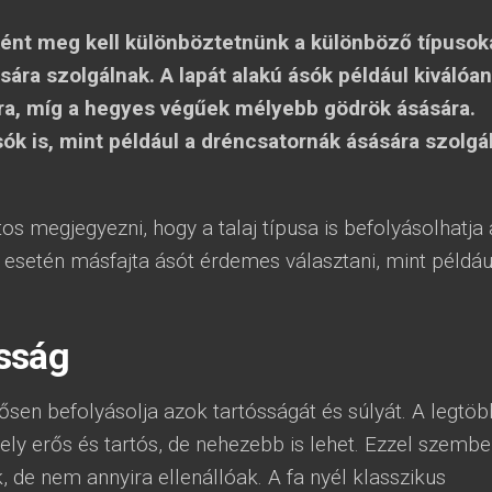
ként meg kell különböztetnünk a különböző típusok
sára szolgálnak. A lapát alakú ásók például kiválóan
ra, míg a hegyes végűek mélyebb gödrök ásására.
sók is, mint például a dréncsatornák ásására szolgá
os megjegyezni, hogy a talaj típusa is befolyásolhatja 
 esetén másfajta ásót érdemes választani, mint példáu
sság
ősen befolyásolja azok tartósságát és súlyát. A legtöb
ly erős és tartós, de nehezebb is lehet. Ezzel szemb
de nem annyira ellenállóak. A fa nyél klasszikus