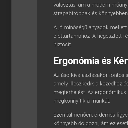
választás, ám a modern műanyag
strapabíróbbak és könnyebben
A jó minőségű anyagok mellett a
élettartamához. A hegesztett r
biztosít.
Ergonómia és Ké
Az ásó kiválasztásakor fontos 
amely illeszkedik a kezedhez és
megterhelést. Az ergonómikus k
megkönnyítik a munkát.
Ezen túlmenően, érdemes figyel
könnyebb dolgozni, ám ez eset