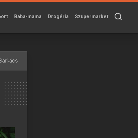
port
Baba-mama
Drogéria
Szupermarket
Barkács