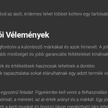
od az ásót, érdemes lehet többet költeni egy tartósab
ói Vélemények
ontolni a különböző márkákat és azok hírnevét. A jól
 minőséget és jobb garanciális feltételeket kínálnak
yek és értékelések hasznosak lehetnek a döntési
k tapasztalatai sokat elárulhatnak egy adott termék v
egyszerű feladat. Figyelembe kell venni a felhasználási
ómiát, a méretet, az ár-érték arányt és a márkát. Egy jó
i a kerti munkát és hosszú távon megbízható társ lehe