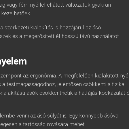
 vagy fém nyéllel ellátott változatok gyakran
 kezelhetőek.
 szerkezeti kialakítás is hozzájárul az ásó
észek és a megerősített él hosszú távú használatot
nyelem
szempont az ergonómia. A megfelelően kialakított nyél
 a testmagasságodhoz, jelentősen csökkenti a fizikai
ialakítású ásók csökkenthetik a hátfájás kockázatát 
embe venni az ásó súlyát is. Egy könnyebb ásóval
legesen a tartósság rovására mehet.