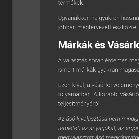
termékek.
Ugyanakkor, ha gyakran használ
jobban megtervezett eszközre.
Márkák és Vásárl
A választás során érdemes megf
ismert márkák gyakran magasabb
Ezen kívül, a vásárlói vélemén
folyamatban. A korábbi vásárló
teljesítményéről.
Az ásó kiválasztása nem mindig 
területet, az anyagokat, az ergon
megválasztott ásó megkönnyíthet