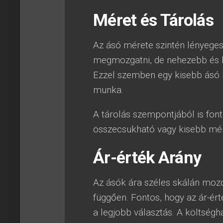
Méret és Tárolás
Az ásó mérete szintén lényeges
megmozgatni, de nehezebb és k
Ezzel szemben egy kisebb ásó k
munka.
A tárolás szempontjából is fon
összecsukható vagy kisebb mére
Ár-érték Arány
Az ásók ára széles skálán mozo
függően. Fontos, hogy az ár-ér
a legjobb választás. A költség