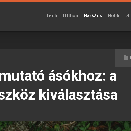
Tech
Otthon
Barkács
Hobbi
S
tmutató ásókhoz: a
szköz kiválasztása