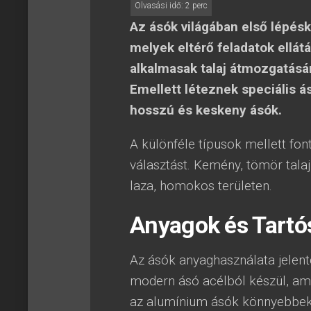
Az ásók világában első lépés
melyek eltérő feladatok ellátá
alkalmasak talaj átmozgatásá
Emellett léteznek speciális á
hosszú és keskeny ásók.
A különféle típusok mellett font
választást. Kemény, tömör talaj
laza, homokos területen.
Anyagok és Tartó
Az ásók anyaghasználata jelent
modern ásó acélból készül, ame
az alumínium ásók könnyebbek, 