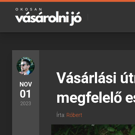
Skip
to
content
Vásárlási ú
NOV
01
megfelelő e
2023
Írta:
Róbert