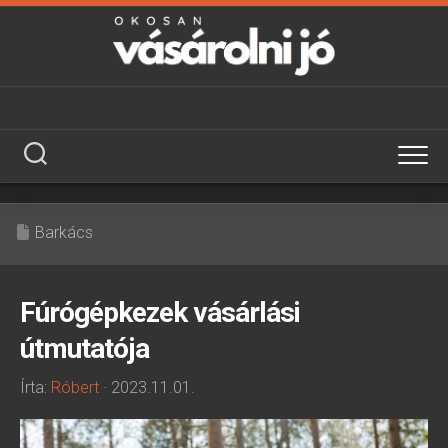
Skip
to
content
Barkács
Fúrógépkezek vásárlási
útmutatója
Írta:
Róbert
· 2023.11.01.