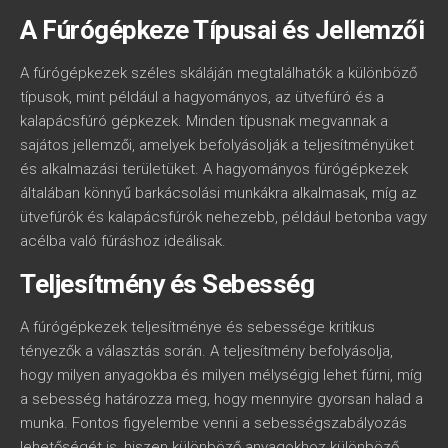
A Fúrógépkeze Típusai és Jellemzői
A fúrógépkezek széles skáláján megtalálhatók a különböző
típusok, mint például a hagyományos, az ütvefúró és a
kalapácsfúró gépkezek. Minden típusnak megvannak a
sajátos jellemzői, amelyek befolyásolják a teljesítményüket
és alkalmazási területüket. A hagyományos fúrógépkezek
általában könnyű barkácsolási munkákra alkalmasak, míg az
ütvefúrók és kalapácsfúrók nehezebb, például betonba vagy
acélba való fúráshoz ideálisak.
Teljesítmény és Sebesség
A fúrógépkezek teljesítménye és sebessége kritikus
tényezők a választás során. A teljesítmény befolyásolja,
hogy milyen anyagokba és milyen mélységig lehet fúrni, míg
a sebesség határozza meg, hogy mennyire gyorsan halad a
munka. Fontos figyelembe venni a sebességszabályozás
lehetőségét is, hiszen különböző anyagokhoz különböző