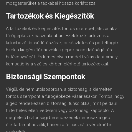
mozgásterüket a tápkábel hossza korlátozza.
Tartozékok és Kiegészítők
A tartozékok és kiegészítők fontos szerepet játszanak a
fúrógépkezek használatában. Ezek közé tartoznak a
különböző típusú fúrószárak, bitkészletek és porfelfogók.
Ezek a kiegészítők növelik a gépek sokoldalúságát és
hatékonyságát. Érdemes olyan modellt választani, amely
kompatibilis a széles körben elérhető tartozékokkal.
Biztonsági Szempontok
Végül, de nem utolsósorban, a biztonság is kiemelten
fontos szempont a fúrógépkeze vásárlásakor. Fontos, hogy
a gép rendelkezzen biztonsági funkciókkal, mint például
túlterhelés elleni védelem vagy biztonsági kapcsoló. A
megfelelő biztonsági berendezések nemcsak a gép
élettartamát növelik, hanem a felhasználó védelmét is
szolgálják.