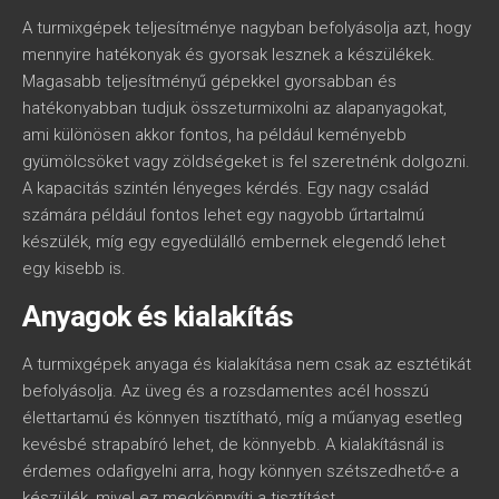
A turmixgépek teljesítménye nagyban befolyásolja azt, hogy
mennyire hatékonyak és gyorsak lesznek a készülékek.
Magasabb teljesítményű gépekkel gyorsabban és
hatékonyabban tudjuk összeturmixolni az alapanyagokat,
ami különösen akkor fontos, ha például keményebb
gyümölcsöket vagy zöldségeket is fel szeretnénk dolgozni.
A kapacitás szintén lényeges kérdés. Egy nagy család
számára például fontos lehet egy nagyobb űrtartalmú
készülék, míg egy egyedülálló embernek elegendő lehet
egy kisebb is.
Anyagok és kialakítás
A turmixgépek anyaga és kialakítása nem csak az esztétikát
befolyásolja. Az üveg és a rozsdamentes acél hosszú
élettartamú és könnyen tisztítható, míg a műanyag esetleg
kevésbé strapabíró lehet, de könnyebb. A kialakításnál is
érdemes odafigyelni arra, hogy könnyen szétszedhető-e a
készülék, mivel ez megkönnyíti a tisztítást.