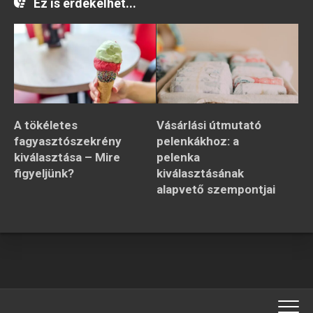
Ez is érdekelhet...
A tökéletes
Vásárlási útmutató
fagyasztószekrény
pelenkákhoz: a
kiválasztása ­– Mire
pelenka
figyeljünk?
kiválasztásának
alapvető szempontjai