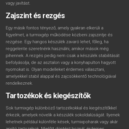
vagy javítást.
Zajszint és rezgés
Egy másik fontos tényező, amely gyakran elkerüli a
figyelmet, a turmixgép működése közbeni zajszintje és
rezgése. Egy hangos készülék zavaró lehet, főleg, ha
reggelente szeretnénk használni, amikor mások még
pihennek. A rezgés pedig nem csak a készülék stabilitását
befolyásolja, de az asztalon vagy a konyhapulton hagyott
nyomokat is. Olyan modelleket érdemes választani,
amelyekkel stabil alappal és zajcsökkentő technológiával
rendelkeznek.
Tartozékok és kiegészítők
Sok turmixgép különböző tartozékokkal és kiegészítőkkel
érkezik, amelyek növelik a készülék sokoldalúságát. Ilyenek
lehetnek például különféle kések, turmixpoharak vagy akár
aprító tartozékok. Mielőtt döntést hoznál, érdemes