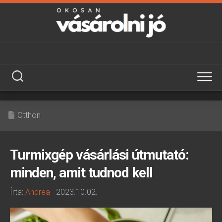
Skip
to
content
Otthon
Turmixgép vásárlási útmutató:
minden, amit tudnod kell
Írta:
Andrea
· 2023.10.02.