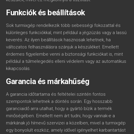
Funkciók és beállítások
Sok turmixgép rendelkezik több sebességi fokozattal és
különleges funkciókkal, mint például a jégzúzás vagy a lassú
keverés. Az ilyen beállítások hasznosak lehetnek, ha
változatos felhasználásra szánjuk a készüléket. Emellett
érdemes figyelembe venni a biztonsági funkciókat is, mint
például a túlmelegedés elleni védelem vagy az automatikus
kikapcsolás.
Garancia és márkahűség
A garancia időtartama és feltételei szintén fontos
szempontok lehetnek a döntés során. Egy hosszabb
garanciaidő arra utalhat, hogy a gyártó bízik a termék
minőségében. Emellett nem árt tudni, hogy vannak-e a
márkának jó hírnevű szervizei a közelben, mivel a turmixgép
egy bonyolult eszköz, amely idővel igényelhet karbantartást