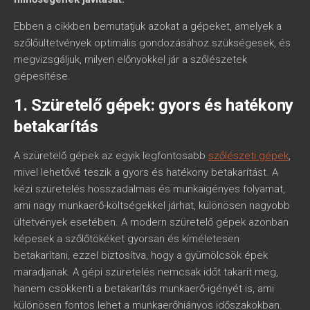
Ebben a cikkben bemutatjuk azokat a gépeket, amelyek a
szőlőültetvények optimális gondozásához szükségesek, és
megvizsgáljuk, milyen előnyökkel jár a szőlészetek
gépesítése.
1. Szüretelő gépek: gyors és hatékony
betakarítás
A szüretelő gépek az egyik legfontosabb
szőlészeti gépek
,
mivel lehetővé teszik a gyors és hatékony betakarítást. A
kézi szüretelés hosszadalmas és munkaigényes folyamat,
ami nagy munkaerő-költségekkel járhat, különösen nagyobb
ültetvények esetében. A modern szüretelő gépek azonban
képesek a szőlőtökéket gyorsan és kíméletesen
betakarítani, ezzel biztosítva, hogy a gyümölcsök épek
maradjanak. A gépi szüretelés nemcsak időt takarít meg,
hanem csökkenti a betakarítás munkaerő-igényét is, ami
különösen fontos lehet a munkaerőhiányos időszakokban.