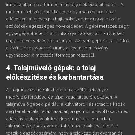
irányításában és a termés minőségének biztosításában. A
modern metsző gépek képesek gyorsan és pontosan
eltávolítani a felesleges hajtásokat, optimalizálva ezzel a
szőlőtőkék egészséges növekedését. A gépi metszés segít
egységesebbé tenni a munkafolyamatokat, ami különösen
nagy ültetvények esetén előnyös. Az ilyen gépek beállíthatók
a kívánt magasságra és irányra, így minden növény
ugyanabban a metszési formában részesül.
4. Talajművelő gépek: a talaj
előkészítése és karbantartása
A talajművelés nélkülözhetetlen a szőlőültetvények
megfelelő fejlődése és tápanyagellátása érdekében. A
talajművelő gépek, például a kultivátorok és rotációs kapák,
segítenek a talaj fellazításában, a gyomok eltávolításában és
a tápanyagok egyenletes eloszlatásában. A modern
talajművelő gépek gyakran többfunkciósak, és lehetővé
teszik a gazdák számára, hogy a talajkezelést gyorsan és