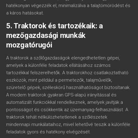
hatékonyan végezzék el, minimalizálva a talajtömörödést és
a káros hatásokat.
5. Traktorok és tartozékaik: a
mezőgazdasági munkák
mozgatórugói
A traktorok a szőlőgazdaságok elengedhetetlen gépei,
amelyek a különféle feladatok ellátásához számos
tartozékkal felszerelhetők. A traktorokhoz csatlakoztatható
eszközök, mint például a permetezők, talajművelők,
szüretelő gépek, széleskörű használhatóságot biztosítanak.
A modern traktorok gyakran GPS-alapú irányítással és
automatizált funkciókkal rendelkeznek, amelyek javítják a
pontosságot és csökkentik az üzemanyag-felhasználást. A
traktorok tehát nélkülözhetetlenek a szőlészetek
mindennapi munkálataihoz, mivel lehetővé teszik a különféle
feladatok gyors és hatékony elvégzését.