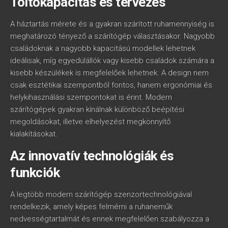
Töltőkapacitás és tervezés
A háztartás mérete és a gyakran szárított ruhamennyiség is
meghatározó tényező a szárítógép választásakor. Nagyobb
családoknak a nagyobb kapacitású modellek lehetnek
ideálisak, míg egyedülállók vagy kisebb családok számára a
kisebb készülékek is megfelelőek lehetnek. A design nem
csak esztétikai szempontból fontos, hanem ergonómiai és
helykihasználási szempontokat is érint. Modern
szárítógépek gyakran kínálnak különböző beépítési
megoldásokat, illetve elhelyezést megkönnyítő
kialakításokat.
Az innovatív technológiák és
funkciók
A legtöbb modern szárítógép szenzortechnológiával
rendelkezik, amely képes felmérni a ruhaneműk
nedvességtartalmát és ennek megfelelően szabályozza a