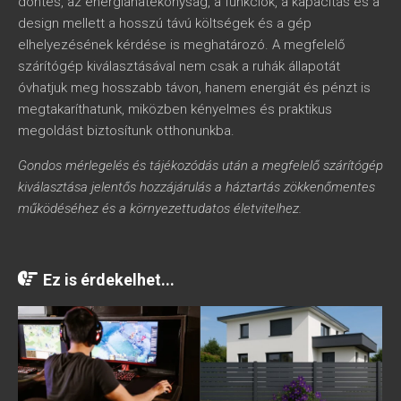
döntés, az energiahatékonyság, a funkciók, a kapacitás és a
design mellett a hosszú távú költségek és a gép
elhelyezésének kérdése is meghatározó. A megfelelő
szárítógép kiválasztásával nem csak a ruhák állapotát
óvhatjuk meg hosszabb távon, hanem energiát és pénzt is
megtakaríthatunk, miközben kényelmes és praktikus
megoldást biztosítunk otthonunkba.
Gondos mérlegelés és tájékozódás után a megfelelő szárítógép
kiválasztása jelentős hozzájárulás a háztartás zökkenőmentes
működéséhez és a környezettudatos életvitelhez.
Ez is érdekelhet...