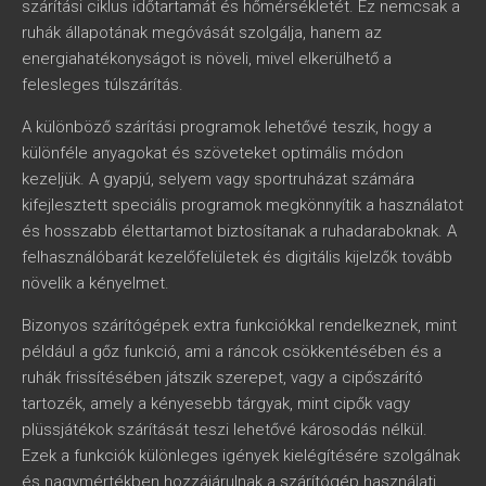
szárítási ciklus időtartamát és hőmérsékletét. Ez nemcsak a
ruhák állapotának megóvását szolgálja, hanem az
energiahatékonyságot is növeli, mivel elkerülhető a
felesleges túlszárítás.
A különböző szárítási programok lehetővé teszik, hogy a
különféle anyagokat és szöveteket optimális módon
kezeljük. A gyapjú, selyem vagy sportruházat számára
kifejlesztett speciális programok megkönnyítik a használatot
és hosszabb élettartamot biztosítanak a ruhadaraboknak. A
felhasználóbarát kezelőfelületek és digitális kijelzők tovább
növelik a kényelmet.
Bizonyos szárítógépek extra funkciókkal rendelkeznek, mint
például a gőz funkció, ami a ráncok csökkentésében és a
ruhák frissítésében játszik szerepet, vagy a cipőszárító
tartozék, amely a kényesebb tárgyak, mint cipők vagy
plüssjátékok szárítását teszi lehetővé károsodás nélkül.
Ezek a funkciók különleges igények kielégítésére szolgálnak
és nagymértékben hozzájárulnak a szárítógép használati