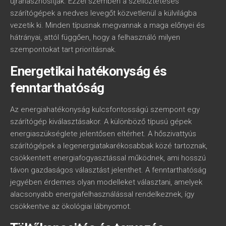
újrahasznosítják. Ezzel szemben a szellőztetéses
szárítógépek a nedves levegőt közvetlenül a külvilágba
vezetik ki. Minden típusnak megvannak a maga előnyei és
hátrányai, attól függően, hogy a felhasználó milyen
szempontokat tart prioritásnak.
Energetikai hatékonyság és
fenntarthatóság
Az energiahatékonyság kulcsfontosságú szempont egy
szárítógép kiválasztásakor. A különböző típusú gépek
energiaszükséglete jelentősen eltérhet. A hőszivattyús
szárítógépek a legenergiatakarékosabbak közé tartoznak,
csökkentett energiafogyasztással működnek, ami hosszú
távon gazdaságos választást jelenthet. A fenntarthatóság
jegyében érdemes olyan modelleket választani, amelyek
alacsonyabb energiafelhasználással rendelkeznek, így
csökkentve az ökológiai lábnyomot.