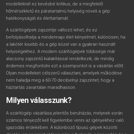
modelleknél ez kevésbé kritikus, de a megfelelő
hőmérsékletű és páratartalmú helyiség növeli a gép
hatékonyságát és élettartamát.
A szárítógépek zajszintje változó lehet, és ez
befolyásolhatja a mindennapi élet kényelmét, különösen, ha
a lakótér kisebb és a gép közel van a gyakran használt
helyiségekhez. A modern szárítógépek többsége már
alacsony zajszintű kialakítással rendelkezik, de mindig
érdemes megfontolni ezt a szempontot is a vásárlás előtt.
Olyan modelleket célszerű választani, amelyek működése
nem haladja meg a 60-70 decibelnyi zajszintet, hogy a
háztartás zavartalan maradhasson.
Milyen válasszunk?
A szárítógép vásárlása jelentős beruházás, melynek során
számos tényezőt kell figyelembe venni az igényekhez való
igazodás érdekében. A különböző típusú gépek közötti