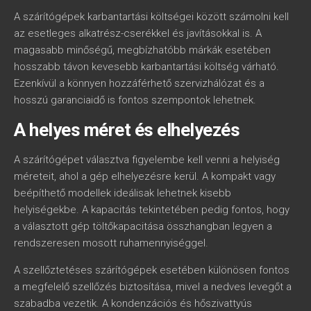
A szárítógépek karbantartási költségei között számolni kell
az esetleges alkatrész-cserékkel és javításokkal is. A
magasabb minőségű, megbízhatóbb márkák esetében
hosszabb távon kevesebb karbantartási költség várható.
Ezenkívül a könnyen hozzáférhető szervizhálózat és a
hosszú garanciaidő is fontos szempontok lehetnek.
A helyes méret és elhelyezés
A szárítógépet választva figyelembe kell venni a helyiség
méreteit, ahol a gép elhelyezésre kerül. A kompakt vagy
beépíthető modellek ideálisak lehetnek kisebb
helyiségekbe. A kapacitás tekintetében pedig fontos, hogy
a választott gép töltőkapacitása összhangban legyen a
rendszeresen mosott ruhamennyiséggel.
A szellőztetéses szárítógépek esetében különösen fontos
a megfelelő szellőzés biztosítása, mivel a nedves levegőt a
szabadba vezetik. A kondenzációs és hőszivattyús