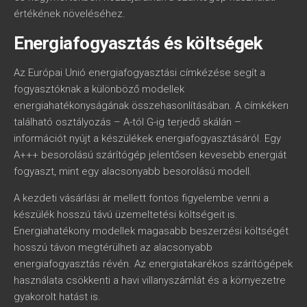
értékének növeléséhez.
Energiafogyasztás és költségek
Az Európai Unió energiafogyasztási címkézése segít a
fogyasztóknak a különböző modellek
energiahatékonyságának összehasonlításában. A címkéken
található osztályozás – A-tól G-ig terjedő skálán –
információt nyújt a készülékek energiafogyasztásáról. Egy
A+++ besorolású szárítógép jelentősen kevesebb energiát
fogyaszt, mint egy alacsonyabb besorolású modell.
A kezdeti vásárlási ár mellett fontos figyelembe venni a
készülék hosszú távú üzemeltetési költségeit is.
Energiahatékony modellek magasabb beszerzési költségét
hosszú távon megtérülheti az alacsonyabb
energiafogyasztás révén. Az energiatakarékos szárítógépek
használata csökkenti a havi villanyszámlát és a környezetre
gyakorolt hatást is.