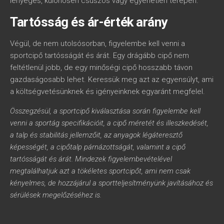
lényeges, különösen csúszós vagy egyenetlen terepen.
Tartósság és ár-érték arány
Végül, de nem utolsósorban, figyelembe kell venni a
sportcipő tartósságát és árát. Egy drágább cipő nem
feltétlenül jobb, de egy minőségi cipő hosszabb távon
gazdaságosabb lehet. Keressük meg azt az egyensúlyt, ami
a költségvetésünknek és igényeinknek egyaránt megfelel.
Összegzésül, a sportcipő kiválasztása során figyelembe kell
venni a sportág specifikációit, a cipő méretét és illeszkedését,
a talp és stabilitás jellemzőit, az anyagok légáteresztő
képességét, a cipőtalp párnázottságát, valamint a cipő
tartósságát és árát. Mindezek figyelembevételével
megtalálhatjuk azt a tökéletes sportcipőt, ami nem csak
kényelmes, de hozzájárul a sportteljesítményünk javításához és
sérülések megelőzéséhez is.