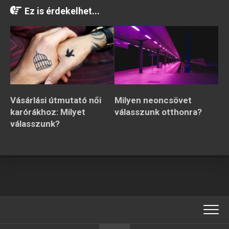
Ez is érdekelhet...
Vásárlási útmutató női
Milyen neoncsövet
karórákhoz: Milyet
válasszunk otthonra?
válasszunk?