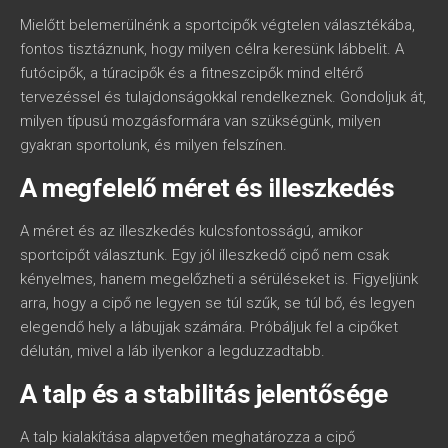
Mielőtt belemerülnénk a sportcipők végtelen választékába,
fontos tisztáznunk, hogy milyen célra keresünk lábbelit. A
futócipők, a túracipők és a fitneszcipők mind eltérő
tervezéssel és tulajdonságokkal rendelkeznek. Gondoljuk át,
milyen típusú mozgásformára van szükségünk, milyen
gyakran sportolunk, és milyen felszínen.
A megfelelő méret és illeszkedés
A méret és az illeszkedés kulcsfontosságú, amikor
sportcipőt választunk. Egy jól illeszkedő cipő nem csak
kényelmes, hanem megelőzheti a sérüléseket is. Figyeljünk
arra, hogy a cipő ne legyen se túl szűk, se túl bő, és legyen
elegendő hely a lábujjak számára. Próbáljuk fel a cipőket
délután, mivel a láb ilyenkor a legduzzadtabb.
A talp és a stabilitás jelentősége
A talp kialakítása alapvetően meghatározza a cipő