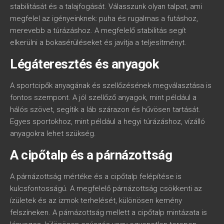
stabilitását és a talajfogását. Válasszunk olyan talpat, ami
megfelel az igényeinknek: puha és rugalmas a futáshoz,
merevebb a túrázáshoz. A megfelelő stabilitás segít
elkerülni a bokasérüléseket és javítja a teljesítményt.
Légáteresztés és anyagok
A sportcipők anyagának és szellőzésének megválasztása is
fontos szempont. A jól szellőző anyagok, mint például a
hálós szövet, segítik a láb szárazon és hűvösen tartását.
Egyes sportokhoz, mint például a hegyi túrázáshoz, vízálló
anyagokra lehet szükség.
A cipőtalp és a párnázottság
A párnázottság mértéke és a cipőtalp felépítése is
kulcsfontosságú. A megfelelő párnázottság csökkenti az
ízületek és az izmok terhelését, különösen kemény
felszíneken. A párnázottság mellett a cipőtalp mintázata is