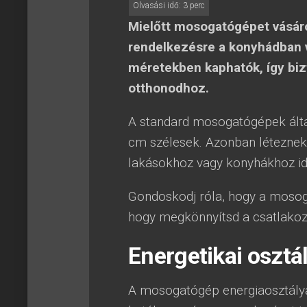
Mielőtt mosogatógépet vásáro
rendelkezésre a konyhádban 
méretekben kaphatók, így bizt
otthonodhoz.
A standard mosogatógépek álta
cm szélesek. Azonban léteznek
lakásokhoz vagy konyhákhoz id
Gondoskodj róla, hogy a mosog
hogy megkönnyítsd a csatlakozta
Energetikai osztá
A mosogatógép energiaosztálya