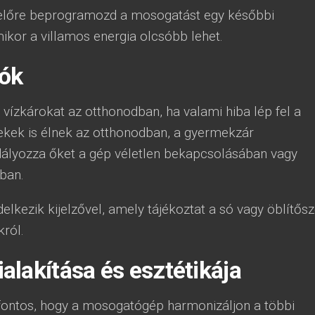
y előre beprogramozd a mosogatást egy későbbi
ikor a villamos energia olcsóbb lehet.
iók
vízkárokat az otthonodban, ha valami hiba lép fel a
kek is élnek az otthonodban, a gyermekzár
ályozza őket a gép véletlen bekapcsolásában vagy
ban.
ezik kijelzővel, amely tájékoztat a só vagy öblítősz
król.
lakítása és esztétikája
 fontos, hogy a mosogatógép harmonizáljon a többi