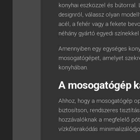
konyhai eszközzel és bútorral
designról, válassz olyan modell
acél, a fehér vagy a fekete be
néhány gyártó egyedi színekkel
Amennyiben egy egységes konyhá
mosogatógépet, amelyet szekrény
konyhában.
A mosogatógép kar
Ahhoz, hogy a mosogatógép opti
biztosítson, rendszeres tisztít
hozzávalóknak a megfelelő pótl
vízkőlerakódás minimalizálódjo