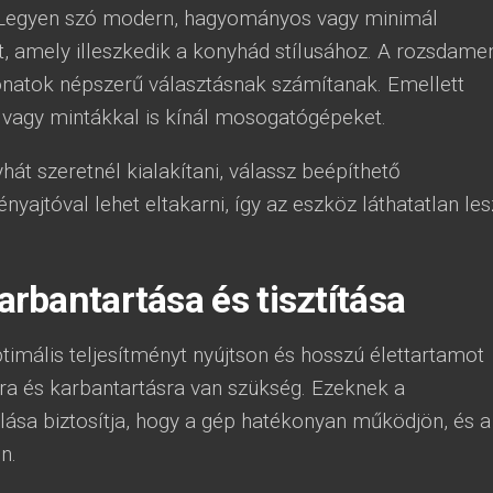
. Legyen szó modern, hagyományos vagy minimál
t, amely illeszkedik a konyhád stílusához. A rozsdame
vonatok népszerű választásnak számítanak. Emellett
 vagy mintákkal is kínál mosogatógépeket.
t szeretnél kialakítani, válassz beépíthető
ajtóval lehet eltakarni, így az eszköz láthatatlan les
bantartása és tisztítása
mális teljesítményt nyújtson és hosszú élettartamot
ásra és karbantartásra van szükség. Ezeknek a
ása biztosítja, hogy a gép hatékonyan működjön, és a
n.