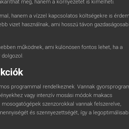
aríthat meg, hanem a környezetet is kímélheti.
al, hanem a vízzel kapcsolatos költségekre is érde
sebb vizet használnak, ami hosszú távon gazdaságosa
bben működnek, ami különösen fontos lehet, ha a
 dolgozol.
kciók
os programmal rendelkeznek. Vannak gyorsprogra
ényekhez vagy intenzív mosási módok makacs
 mosogatógépek szenzorokkal vannak felszerelve,
ennyiségét és szennyezettségét, így a legoptimálisa