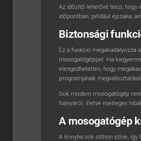
Az időzítő lehetővé teszi, hog
időpontban, például éjszaka, am
Biztonsági funkc
Ez a funkció megakadályozza a 
mosogatógéppel. Ha kisgyerme
elengedhetetlen, hogy megakad
programjának megváltoztatásá
Sok modern mosogatógép rendelk
hiányáról, illetve esetleges hibá
A mosogatógép kia
A konyha sok otthon szíve, így