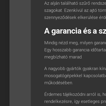
Az alján található szűrő rendsz
szagokat. Ezenkívül az ajtó tömí
szennyeződések elkerülése érd
A garancia és a s
Mindig nézd meg, milyen garanc
Egy hosszabb garancia időtarta
megbízható marad.
A nagyobb gyártók gyakran kíná
mosogatógépekkel kapcsolatban
működésében.
Érdemes tájékozódni arról is, 
rendelkezésre, így esetleges p