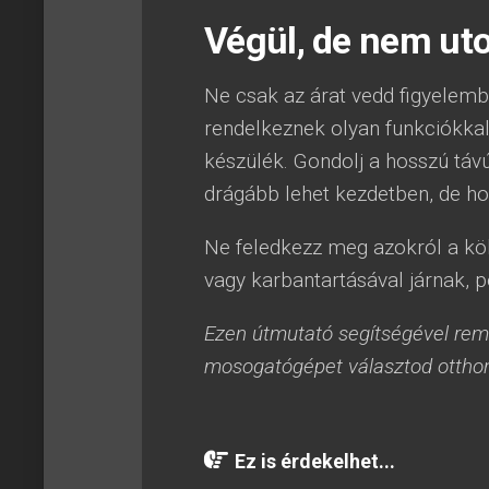
Végül, de nem uto
Ne csak az árat vedd figyelem
rendelkeznek olyan funkciókka
készülék. Gondolj a hosszú táv
drágább lehet kezdetben, de ho
Ne feledkezz meg azokról a kö
vagy karbantartásával járnak, pé
Ezen útmutató segítségével remé
mosogatógépet választod ottho
Ez is érdekelhet...