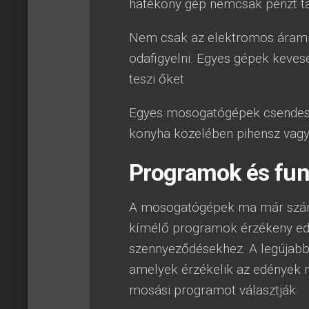
hatékony gép nemcsak pénzt tak
Nem csak az elektromos áramm
odafigyelni. Egyes gépek keve
teszi őket.
Egyes mosogatógépek csendese
konyha közelében pihensz vagy
Programok és fun
A mosogatógépek ma már szám
kímélő programok érzékeny ed
szennyeződésekhez. A legújabb
amelyek érzékelik az edények m
mosási programot választják.