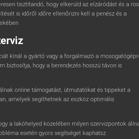
eresen tisztítandó, hogy elkerüld az elzáródást és a ro
tését is időről időre ellenőrizni kell a penész és a
ekében.
zerviz
iát kínál a gyártó vagy a forgalmazó a mosogatógépr
m biztosítja, hogy a berendezés hosszú távon is
lnak online támogatást, útmutatókat és tippeket a
, amelyek segíthetnek az eszköz optimális
hogy a lakóhelyed közelében milyen szervizpontok álln
robléma esetén gyors segítséget kaphatsz.