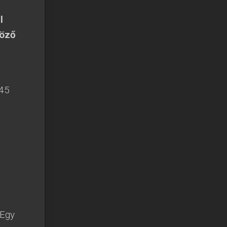
l
böző
 45
 Egy