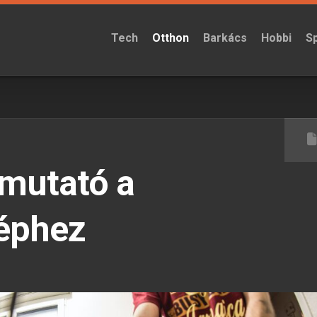
Tech
Otthon
Barkács
Hobbi
S
tmutató a
éphez