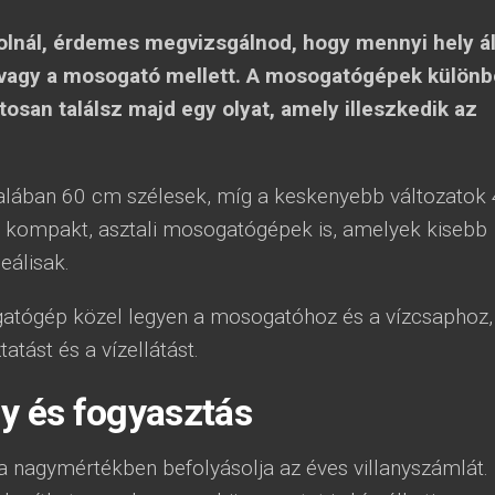
lnál, érdemes megvizsgálnod, hogy mennyi hely ál
vagy a mosogató mellett. A mosogatógépek külön
osan találsz majd egy olyat, amely illeszkedik az
lában 60 cm szélesek, míg a keskenyebb változatok
 kompakt, asztali mosogatógépek is, amelyek kisebb
eálisak.
atógép közel legyen a mosogatóhoz és a vízcsaphoz,
tást és a vízellátást.
ly és fogyasztás
 nagymértékben befolyásolja az éves villanyszámlát.