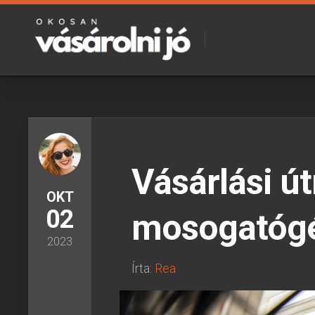
Skip
to
content
Vásárlási ú
OKT
02
mosogatóg
2023
Írta:
Rea