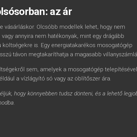
lsósorban: az ár
be vásárláskor. Olcsóbb modellek lehet, hogy nem
l vagy annyira nem hatékonyak, mint egy drágább
ú költségekre is. Egy energiatakarékos mosogatógép
sszú távon megtakaríthatja a magasabb villanyszámlá
ltségekről sem, amelyek a mosogatógép telepítéséve
ldául a vízlágyító só vagy az öblítőszer ára.
ljük, hogy könnyebben tudsz dönteni, és a lehető legjo
nodba.