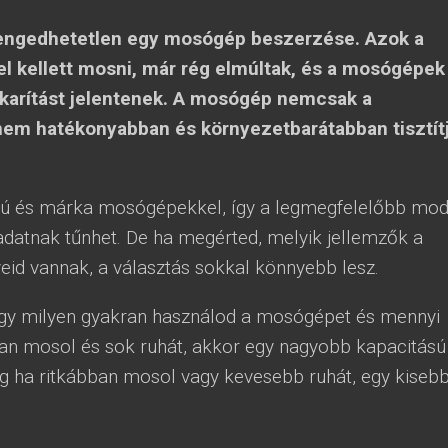
engedhetetlen egy mosógép beszerzése. Azok a
el kellett mosni, már rég elmúltak, és a mosógépek
karítást jelentenek. A mosógép nemcsak a
em hatékonyabban és környezetbarátabban tisztítj
usú és márka mosógépekkel, így a legmegfelelőbb mod
ladatnak tűnhet. De ha megérted, melyik jellemzők a
eid vannak, a választás sokkal könnyebb lesz.
ogy milyen gyakran használod a mosógépet és mennyi
ran mosol és sok ruhát, akkor egy nagyobb kapacitású
g ha ritkábban mosol vagy kevesebb ruhát, egy kiseb