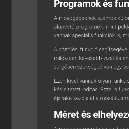
Programok és fun
A mosógépeknek számos különb
alapvető programok, mint péld
vannak speciális funkciók is, m
A gőzölési funkció segítségével
miközben kevesebb vizet és ene
sürgősen szükséged van egy tis
Ezen kívül vannak olyan funkció
késleltetett indítás. Ezzel a f
éjszaka kezdje el a mosást, am
Méret és elhelyez
A mosógép mérete és az, hogy h