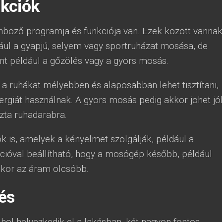
kciók
öző programja és funkciója van. Ezek között vanna
ául a gyapjú, selyem vagy sportruházat mosása, de
int például a gőzölés vagy a gyors mosás.
 a ruhákat mélyebben és alaposabban lehet tisztítani,
rgiát használnak. A gyors mosás pedig akkor jöhet jól
zta ruhadarabra.
k is, amelyek a kényelmet szolgálják, például a
unkcióval beállítható, hogy a mosógép később, például
ikor az áram olcsóbb.
és
ol helyezkedik el a lakásban, két nagyon fontos