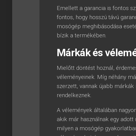
Emellett a garancia is fontos 
fontos, hogy hosszú távú garan
mosógép meghibásodása esetén 
bízik a termékében.
Márkák és vélem
Mielőtt döntést hoznál, érdem
véleményeinek. Míg néhány már
szerzett, vannak újabb márkák 
rendelkeznek.
A vélemények általában nagyon
akik már használnak egy adott 
milyen a mosógép gyakorlatban.