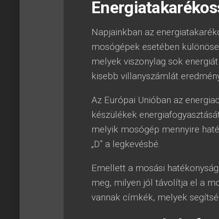
Energiatakarékos
Napjainkban az energiatakarék
mosógépek esetében különösen
melyek viszonylag sok energiá
kisebb villanyszámlát eredmén
Az Európai Unióban az energia
készülékek energiafogyasztásá
melyik mosógép mennyire haték
„D” a legkevésbé.
Emellett a mosási hatékonyság
meg, milyen jól távolítja el a 
vannak címkék, melyek segítsé