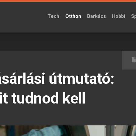
Tech
Otthon
Barkács
Hobbi
S
árlási útmutató:
t tudnod kell