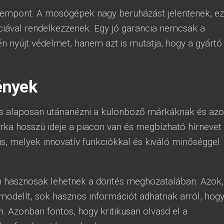
szempont. A mosógépek nagy beruházást jelentenek, ez
ciával rendelkezzenek. Egy jó garancia nemcsak a
nyújt védelmet, hanem azt is mutatja, hogy a gyártó
ények
es alaposan utánanézni a különböző márkáknak és az
ka hosszú ideje a piacon van és megbízható hírnevet
is, melyek innovatív funkciókkal és kiváló minőséggel
 hasznosak lehetnek a döntés meghozatalában. Azok,
modellt, sok hasznos információt adhatnak arról, hog
 Azonban fontos, hogy kritikusan olvasd el a