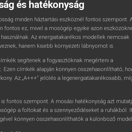
ság és hatékonyság
osság minden háztartási eszköznél fontos szempont. 
 fontos ez, mivel a mosógép egyike azon eszközökne
t használnak. Az energiatakarékos modellek nemcsak
yeznek, hanem kisebb környezeti lábnyomot is.
címkék segítenek a fogyasztóknak megérteni a
t. Ezen címkék alapján könnyen összehasonlítható, ho
ony. Az „A+++” jelölés a legenergiatakarékosabb, mí
 is fontos szempont. A mosási hatékonyság azt mutat
mosógép a foltokat és a szennyeződéseket a ruhákból. It
gével könnyen összehasonlíthatók a különböző model