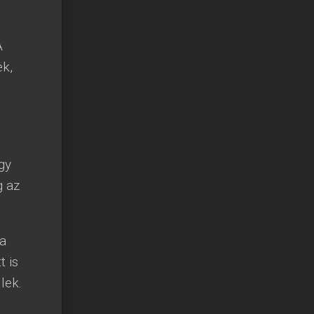
A
k,
gy
g az
ja
t is
lek.