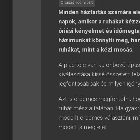
Minden háztartás számára el
napok, amikor a ruhákat kézz
óriási kényelmet és időmegta
házimunkát könnyíti meg, han
ruhákat, mint a kézi mosás.
A piac tele van különböző típ
kiválasztása kissé összetett fe
legfontosabbak és milyen igény
Azt is érdemes megfontolni, h
ruhát mész általában. Ha gyak
modellt érdemes választani, mí
modell is megfelel.