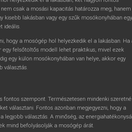
nem csak a mosási kapacitás határozza meg, hanem
 Egy kisebb lakásban vagy egy szűk mosókonyhában eg
ideális.
ni, hogy a mosógép hol helyezkedik el a lakásban. Ha 
 egy felsőtöltős modell lehet praktikus, mivel ezek
dig egy külön mosókonyhában van helye, akkor egy
b választás.
is fontos szempont. Természetesen mindenki szeretné
éket választani. Fontos azonban megjegyezni, hogy a
a legjobb választás. A minőség, az energiahatékonys
ezek mind befolyásolják a mosógép árát.