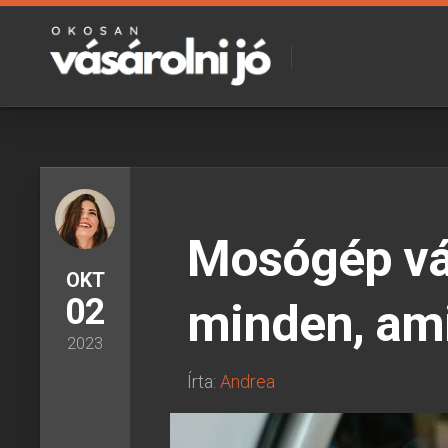
Skip
to
content
Mosógép vás
OKT
02
minden, ami
2023
Írta:
Andrea