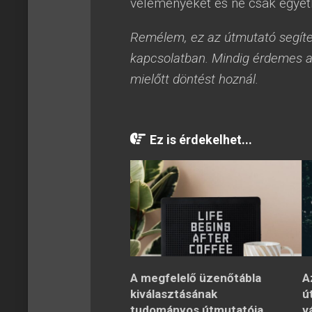
véleményeket és ne csak egyetl
Remélem, ez az útmutató segíte
kapcsolatban. Mindig érdemes al
mielőtt döntést hoznál.
Ez is érdekelhet...
A megfelelő üzenőtábla
A
kiválasztásának
ú
tudományos útmutatója
v