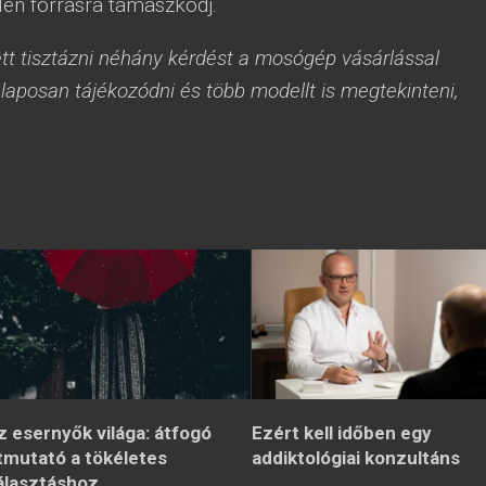
en forrásra támaszkodj.
tt tisztázni néhány kérdést a mosógép vásárlással
aposan tájékozódni és több modellt is megtekinteni,
z esernyők világa: átfogó
Ezért kell időben egy
tmutató a tökéletes
addiktológiai konzultáns
álasztáshoz