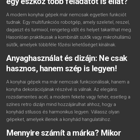
egy eszköz több feladatot is ellát?
A modern konyhai gépek már nemcsak egyetlen funkciót
tudnak. Egy multifunkciós robotgép, amely szeletel, reszel,
dagaszt és turmixol, rengeteg időt és helyet takaríthat meg.
Hasonlóan praktikusak a kombinált sütők vagy mikrohullámú
sütők, amelyek többféle főzési lehetőséget kínálnak.
Anyaghasználat és dizájn: Ne csak
hasznos, hanem szép is legyen!
A konyhai gépek ma már nemcsak funkcionálisak, hanem a
konyha dekorációjának részévé is válnak. Az elegáns
rozsdamentes acél, a modern fekete vagy fehér, esetleg a
színes retro dizájn mind hozzájárulhat ahhoz, hogy a
konyhád stílusos és harmonikus legyen. Válassz olyan
gépeket, amelyek illenek a konyhád hangulatához.
Mennyire számít a márka? Mikor