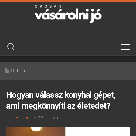
Skip
to
content
Otthon
Hogyan válassz konyhai gépet,
ami megkönnyíti az életedet?
Írta:
Róbert
· 2024.11.25.