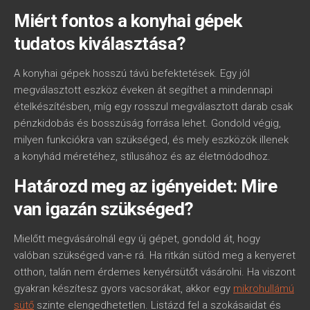
Miért fontos a konyhai gépek
tudatos kiválasztása?
A konyhai gépek hosszú távú befektetések. Egy jól
megválasztott eszköz éveken át segíthet a mindennapi
ételkészítésben, míg egy rosszul megválasztott darab csak
pénzkidobás és bosszúság forrása lehet. Gondold végig,
milyen funkciókra van szükséged, és mely eszközök illenek
a konyhád méretéhez, stílusához és az életmódodhoz.
Határozd meg az igényeidet: Mire
van igazán szükséged?
Mielőtt megvásárolnál egy új gépet, gondold át, hogy
valóban szükséged van-e rá. Ha ritkán sütöd meg a kenyeret
otthon, talán nem érdemes kenyérsütőt vásárolni. Ha viszont
gyakran készítesz gyors vacsorákat, akkor egy
mikrohullámú
sütő
szinte elengedhetetlen. Listázd fel a szokásaidat és