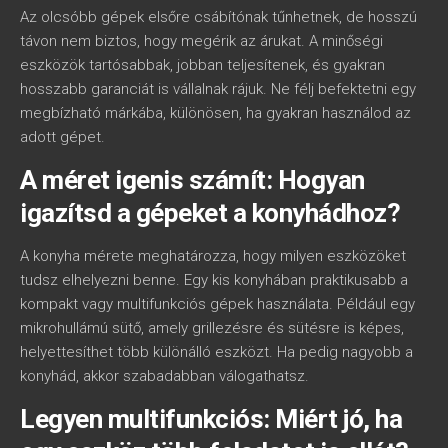
Az olcsóbb gépek elsőre csábítónak tűnhetnek, de hosszú
távon nem biztos, hogy megérik az árukat. A minőségi
eszközök tartósabbak, jobban teljesítenek, és gyakran
hosszabb garanciát is vállalnak rájuk. Ne félj befektetni egy
megbízható márkába, különösen, ha gyakran használod az
adott gépet.
A méret igenis számít: Hogyan
igazítsd a gépeket a konyhádhoz?
A konyha mérete meghatározza, hogy milyen eszközöket
tudsz elhelyezni benne. Egy kis konyhában praktikusabb a
kompakt vagy multifunkciós gépek használata. Például egy
mikrohullámú sütő, amely grillezésre és sütésre is képes,
helyettesíthet több különálló eszközt. Ha pedig nagyobb a
konyhád, akkor szabadabban válogathatsz.
Legyen multifunkciós: Miért jó, ha