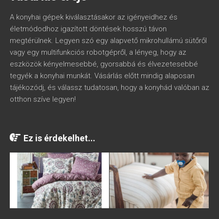
A konyhai gépek kiválasztásakor az igényeidhez és
életmódodhoz igazított döntések hosszú távon
megtérülnek. Legyen szó egy alapvető mikrohullámú sütőről
vagy egy multifunkciós robotgépről, a lényeg, hogy az
eszközök kényelmesebbé, gyorsabbá és élvezetesebbé
tegyék a konyhai munkát. Vásárlás előtt mindig alaposan
tájékozódj, és válassz tudatosan, hogy a konyhád valóban az
otthon szíve legyen!
Ez is érdekelhet...