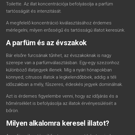
Toilette. Az illat koncentrációja befolyásolja a parfüm
tartósságát és intenzitását.
A megfelelő koncentráció kiválasztásához érdemes
mérlegelni, milyen erősségű és tartósságú illatot keresünk.
A parfüm és az évszakok
Bár elsőre furcsának tűnhet, az évszakoknak is nagy
szerepe van a parfümválasztásban. Egy-egy szezonhoz
különböző illatjegyek illenek. Míg a nyári hónapokban
könnyed, citrusos illatok a legkelendőbbek, addig a téli
időszakban a mély, fűszeres, édeskés jegyek dominálnak.
Azt is érdemes figyelembe venni, hogy az időjárás és a
hőmérséklet is befolyásolja az illatok érvényesülését a
bőrön.
Milyen alkalomra keresel illatot?