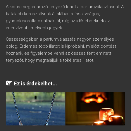
A kor is meghatározó tényező lehet a parfümválasztásnál. A
fiatalabb korosztálynak általában a friss, virágos,
gyümölcsös illatok állnak jól, míg az idősebbeknek az
intenzívebb, mélyebb jegyek.
Összességében a parfümválasztás nagyon személyes
dolog. Érdemes több illatot is kipróbálni, mielőtt döntést
hoznánk, és figyelembe venni az összes fent említett
tényezőt, hogy megtaláljuk a tökéletes illatot.
Ez is érdekelhet...