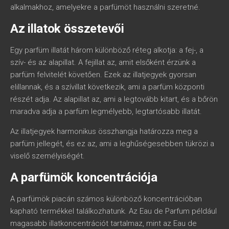
alkalmakhoz, amelyekre a parfümöt használni szeretné.
Az illatok összetevői
Egy parfüm illatát három különböző réteg alkotja: a fej-, a
szív- és az alapillat. A fejillat az, amit elsőként érzünk a
parfüm felvitelét követően. Ezek az illatjegyek gyorsan
elillannak, és a szívillat következik, ami a parfüm központi
részét adja. Az alapillat az, ami a legtovább kitart, és a bőrön
maradva adja a parfüm legmélyebb, legtartósabb illatát.
Az illatjegyek harmonikus összhangja határozza meg a
parfüm jellegét, és ez az, ami a leghűségesebben tükrözi a
viselő személyiségét.
A parfümök koncentrációja
A parfümök piacán számos különböző koncentrációban
kapható termékkel találkozhatunk. Az Eau de Parfum például
magasabb illatkoncentrációt tartalmaz, mint az Eau de