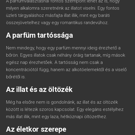
A parfümválasztásnál fontos szempont lehet az is, hogy
milyen alkalomra szeretnénk az illatot viselni. Egy fontos
üzleti tárgyaláshoz másfajta illat illik, mint egy baráti
összejövetelhez vagy egy romantikus randevúhoz.
A parfüm tartóssága
Nem mindegy, hogy egy parfüm mennyi ideig érezhető a
bőrön. Egyes illatok csak néhány óráig tartanak, míg mások
egész nap érezhetőek. A tartósság nem csak a
koncentrációtól függ, hanem az alkotóelemektől és a viselő
bőrétől is.
Az illat és az öltözék
Még ha elsőre nem is gondolnánk, az illat és az öltözék
között is létezik szoros kapcsolat. Egy elegáns estélyihez
más illat illik, mint egy laza, hétköznapi öltözethez.
Az életkor szerepe