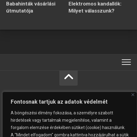
Babahinták vásárlási
Elektromos kandallók:
útmutatója
Milyet válasszunk?
Fontosnak tartjuk az adatok védelmét
A böngészési élmény fokozása, a személyre szabott
hirdetések vagy tartalmak megjelenítése, valamint a
forgalom elemzése érdekében sütiket (cookie) használunk.
Vásárolni jó © Minden jog fenntartva.
A "Mindet elfogadom" gombra kattintva hozzájárulhat a sütik