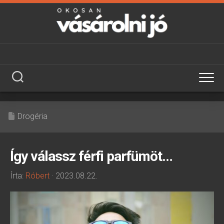
Skip
to
content
Drogéria
Így válassz férfi parfümöt…
Írta:
Róbert
· 2023.08.22.