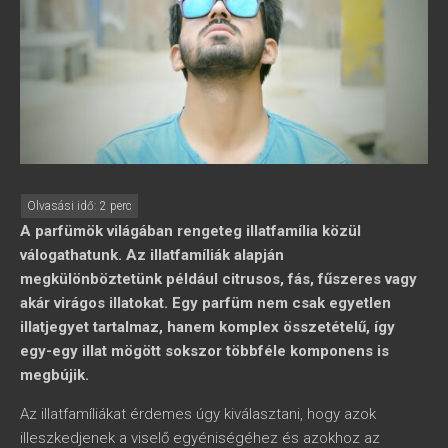
A parfümök világában rengeteg illatfamília közül
válogathatunk. Az illatfamíliák alapján
megkülönböztetünk például citrusos, fás, fűszeres vagy
akár virágos illatokat. Egy parfüm nem csak egyetlen
illatjegyet tartalmaz, hanem komplex összetételű, így
egy-egy illat mögött sokszor többféle komponens is
megbújik.
Az illatfamíliákat érdemes úgy kiválasztani, hogy azok
illeszkedjenek a viselő egyéniségéhez és azokhoz az