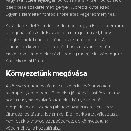
vagy akár üzlethelyiségek burkolására is. A Bien burkolatok
beépítése szakértelmet igényel. A precíz kivitelezés
ugyanis kiemelten fontos a tökéletes végeredményhez.
Az árak tekintetében fontos tudnod, hogy a Bien a prémium
kategóriát képviseli. Ez azonban nem jelenti azt, hogy
megfizethetetlenek lennének ezek a burkolatok. A
magasabb kezdeti befektetés hosszú távon megtérül,
hiszen ezek a termékek évtizedekig megőrzik szépségüket
és funkcionalitásukat.
Környezetünk megóvása
A környezettudatosság napjainkban kulcsfontosságú
szempont, és ebben a Bien élen jár. A gyártási folyamatok
során nagy hangsúlyt fektetnek a környezetbarát
megoldásokra, az energiahatékonyságra és a hulladék
újrahasznosítására. Így amikor Bien burkolatot választasz,
nem csak otthonod szépségéhez, de környezetünk
védelméhez is hozzájárulsz.