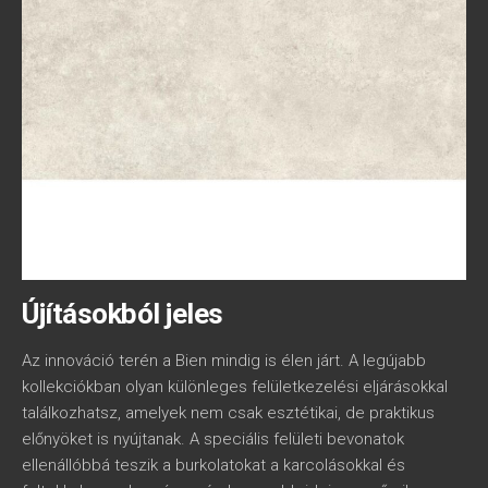
Újításokból jeles
Az innováció terén a Bien mindig is élen járt. A legújabb
kollekciókban olyan különleges felületkezelési eljárásokkal
találkozhatsz, amelyek nem csak esztétikai, de praktikus
előnyöket is nyújtanak. A speciális felületi bevonatok
ellenállóbbá teszik a burkolatokat a karcolásokkal és