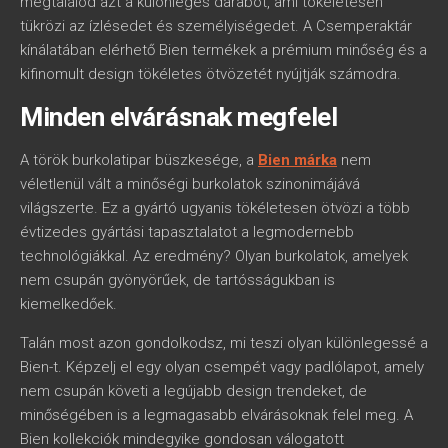
megtalálod azt a különleges darabot, ami tökéletesen
tükrözi az ízlésedet és személyiségedet. A Csemperaktár
kínálatában elérhető Bien termékek a prémium minőség és a
kifinomult design tökéletes ötvözetét nyújtják számodra.
Minden elvárásnak megfelel
A török burkolatipar büszkesége, a
Bien márka
nem
véletlenül vált a minőségi burkolatok szinonimájává
világszerte. Ez a gyártó ugyanis tökéletesen ötvözi a több
évtizedes gyártási tapasztalatot a legmodernebb
technológiákkal. Az eredmény? Olyan burkolatok, amelyek
nem csupán gyönyörűek, de tartósságukban is
kiemelkedőek.
Talán most azon gondolkodsz, mi teszi olyan különlegessé a
Bien-t. Képzelj el egy olyan csempét vagy padlólapot, amely
nem csupán követi a legújabb design trendeket, de
minőségében is a legmagasabb elvárásoknak felel meg. A
Bien kollekciók mindegyike gondosan válogatott