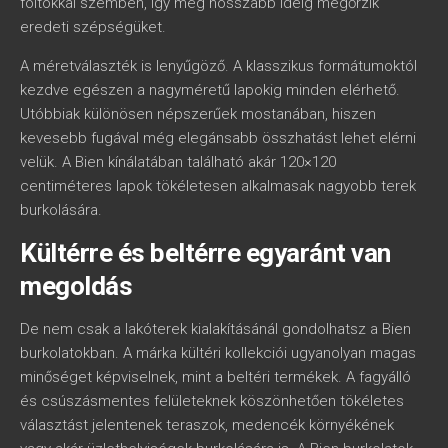
foltokkal szemben, így még hosszabb ideig megőrzik
eredeti szépségüket.
A méretválaszték is lenyűgöző. A klasszikus formátumoktól
kezdve egészen a nagyméretű lapokig minden elérhető.
Utóbbiak különösen népszerűek mostanában, hiszen
kevesebb fugával még elegánsabb összhatást lehet elérni
velük. A Bien kínálatában található akár 120×120
centiméteres lapok tökéletesen alkalmasak nagyobb terek
burkolására.
Kültérre és beltérre egyaránt van
megoldás
De nem csak a lakóterek kialakításánál gondolhatsz a Bien
burkolatokban. A márka kültéri kollekciói ugyanolyan magas
minőséget képviselnek, mint a beltéri termékek. A fagyálló
és csúszásmentes felületeknek köszönhetően tökéletes
választást jelentenek teraszok, medencék környékének