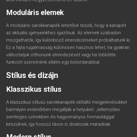
Moduláris elemek
A moduláris sarokkanapék lehetővé teszik, hogy a kanapét
az aktuális igényeinkhez igazítsuk. Az elemek szabadon
mozgathatók, így különböző elrendezéseket próbálhatunk ki.
Ez a fajta rugalmasság különösen hasznos lehet, ha gyakran
változtatjuk otthonunk elrendezését vagy ha többféle
funkciót szeretnénk ellátni egy bútordarabbal.
Stílus és dizájn
Klasszikus stílus
A klasszikus stílusú sarokkanapék időtálló megjelenésükkel
bármilyen enteriőrben megállják a helyüket. Jellemzően
semleges színekben és hagyományos formavilággal
készülnek, így hosszú távon is divatosak maradnak.