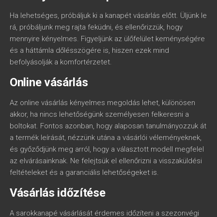
Ha lehetséges, próbáljuk ki a kanapét vásárlás előtt. Üljünk le
rá, próbáljunk meg rajta feküdni, és ellenőrizzük, hogy
mennyire kényelmes. Figyeljünk az ülőfelület keménységére
és a háttámla dőlésszögére is, hiszen ezek mind
befolyásolják a komfortérzetet.
Online vásárlás
Az online vásárlás kényelmes megoldás lehet, különösen
akkor, ha nincs lehetőségünk személyesen felkeresni a
boltokat. Fontos azonban, hogy alaposan tanulmányozzuk át
a termék leírását, nézzünk utána a vásárlói véleményeknek,
és győződjünk meg arról, hogy a választott modell megfelel
az elvárásainknak. Ne felejtsük el ellenőrizni a visszaküldési
feltételeket és a garanciális lehetőségeket is.
Vásárlás időzítése
A sarokkanapé vásárlását érdemes időzíteni a szezonvégi