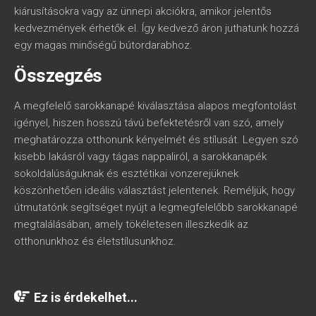
kiárusításokra vagy az ünnepi akciókra, amikor jelentős
kedvezmények érhetők el. Így kedvező áron juthatunk hozzá
egy magas minőségű bútordarabhoz.
Összegzés
A megfelelő sarokkanapé kiválasztása alapos megfontolást
igényel, hiszen hosszú távú befektetésről van szó, amely
meghatározza otthonunk kényelmét és stílusát. Legyen szó
kisebb lakásról vagy tágas nappaliról, a sarokkanapék
sokoldalúságuknak és esztétikai vonzerejüknek
köszönhetően ideális választást jelentenek. Reméljük, hogy
útmutatónk segítséget nyújt a legmegfelelőbb sarokkanapé
megtalálásában, amely tökéletesen illeszkedik az
otthonunkhoz és életstílusunkhoz.
Ez is érdekelhet...