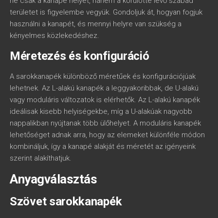
ne csak a kanapé helyét, hanem a körülötte lévő szabad
területet is figyelembe vegyük. Gondoljuk át, hogyan fogjuk
használni a kanapét, és mennyi helyre van szükség a
kényelmes közlekedéshez.
Méretezés és konfiguráció
A sarokkanapék különböző méretűek és konfigurációjúak
lehetnek. Az L-alakú kanapék a leggyakoribbak, de U-alakú
vagy moduláris változatok is elérhetők. Az L-alakú kanapék
ideálisak kisebb helyiségekbe, míg a U-alakúak nagyobb
nappalikban nyújtanak több ülőhelyet. A moduláris kanapék
lehetőséget adnak arra, hogy az elemeket különféle módon
kombináljuk, így a kanapé alakját és méretét az igényeink
szerint alakíthatjuk.
Anyagválasztás
Szövet sarokkanapék