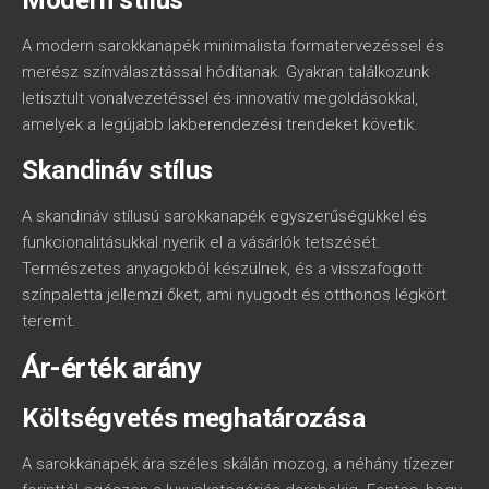
Modern stílus
A modern sarokkanapék minimalista formatervezéssel és
merész színválasztással hódítanak. Gyakran találkozunk
letisztult vonalvezetéssel és innovatív megoldásokkal,
amelyek a legújabb lakberendezési trendeket követik.
Skandináv stílus
A skandináv stílusú sarokkanapék egyszerűségükkel és
funkcionalitásukkal nyerik el a vásárlók tetszését.
Természetes anyagokból készülnek, és a visszafogott
színpaletta jellemzi őket, ami nyugodt és otthonos légkört
teremt.
Ár-érték arány
Költségvetés meghatározása
A sarokkanapék ára széles skálán mozog, a néhány tízezer