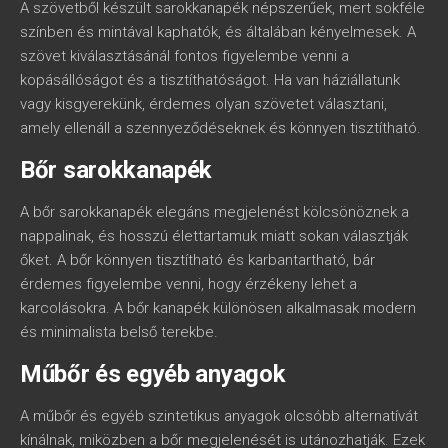
A szövetből készült sarokkanapék népszerűek, mert sokféle
színben és mintával kaphatók, és általában kényelmesek. A
szövet kiválasztásánál fontos figyelembe venni a
kopásállóságot és a tisztíthatóságot. Ha van háziállatunk
vagy kisgyerekünk, érdemes olyan szövetet választani,
amely ellenáll a szennyeződéseknek és könnyen tisztítható.
Bőr sarokkanapék
A bőr sarokkanapék elegáns megjelenést kölcsönöznek a
nappalinak, és hosszú élettartamuk miatt sokan választják
őket. A bőr könnyen tisztítható és karbantartható, bár
érdemes figyelembe venni, hogy érzékeny lehet a
karcolásokra. A bőr kanapék különösen alkalmasak modern
és minimalista belső terekbe.
Műbőr és egyéb anyagok
A műbőr és egyéb szintetikus anyagok olcsóbb alternatívát
kínálnak, miközben a bőr megjelenését is utánozhatják. Ezek