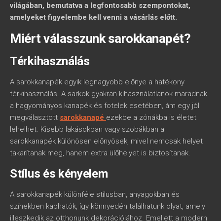
világában, bemutatva a legfontosabb szempontokat,
amelyeket figyelembe kell venni a vásárlás előtt.
Miért válasszunk sarokkanapét?
Térkihasználás
A sarokkanapék egyik legnagyobb előnye a hatékony
térkihasználás. A sarkok gyakran kihasználatlanok maradnak
a hagyományos kanapék és fotelek esetében, ám egy jól
megválasztott
sarokkanapé
ezekbe a zónákba is életet
lehelhet. Kisebb lakásokban vagy szobákban a
sarokkanapék különösen előnyösek, mivel nemcsak helyet
takarítanak meg, hanem extra ülőhelyet is biztosítanak.
Stílus és kényelem
A sarokkanapék különféle stílusban, anyagokban és
színekben kaphatók, így könnyedén találhatunk olyat, amely
illeszkedik az otthonunk dekorációjához. Emellett a modern