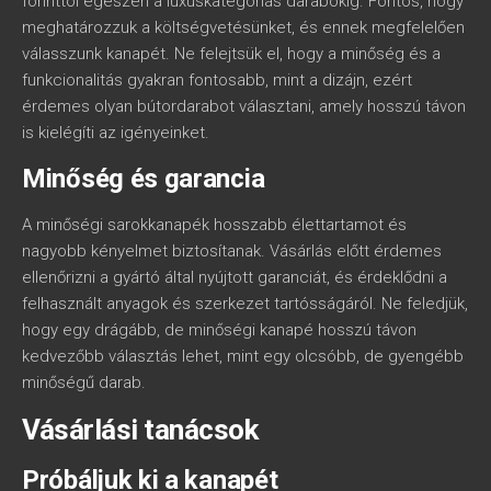
forinttól egészen a luxuskategóriás darabokig. Fontos, hogy
meghatározzuk a költségvetésünket, és ennek megfelelően
válasszunk kanapét. Ne felejtsük el, hogy a minőség és a
funkcionalitás gyakran fontosabb, mint a dizájn, ezért
érdemes olyan bútordarabot választani, amely hosszú távon
is kielégíti az igényeinket.
Minőség és garancia
A minőségi sarokkanapék hosszabb élettartamot és
nagyobb kényelmet biztosítanak. Vásárlás előtt érdemes
ellenőrizni a gyártó által nyújtott garanciát, és érdeklődni a
felhasznált anyagok és szerkezet tartósságáról. Ne feledjük,
hogy egy drágább, de minőségi kanapé hosszú távon
kedvezőbb választás lehet, mint egy olcsóbb, de gyengébb
minőségű darab.
Vásárlási tanácsok
Próbáljuk ki a kanapét