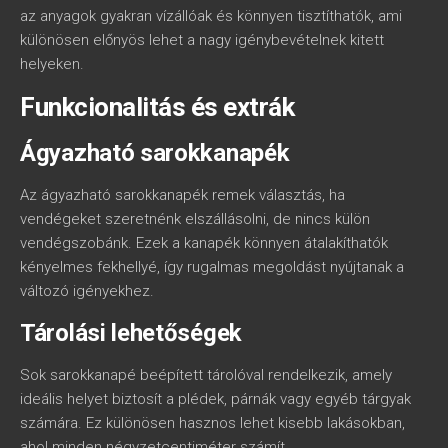
az anyagok gyakran vízállóak és könnyen tisztíthatók, ami
különösen előnyös lehet a nagy igénybevételnek kitett
helyeken.
Funkcionalitás és extrák
Ágyazható sarokkanapék
Az ágyazható sarokkanapék remek választás, ha
vendégeket szeretnénk elszállásolni, de nincs külön
vendégszobánk. Ezek a kanapék könnyen átalakíthatók
kényelmes fekhellyé, így rugalmas megoldást nyújtanak a
változó igényekhez.
Tárolási lehetőségek
Sok sarokkanapé beépített tárolóval rendelkezik, amely
ideális helyet biztosít a plédek, párnák vagy egyéb tárgyak
számára. Ez különösen hasznos lehet kisebb lakásokban,
ahol minden négyzetcentiméter számít.