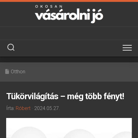
Skip
to
content
Otthon
Tükörvilágítás – még több fényt!
Írta:
Róbert
· 2024.05.27.