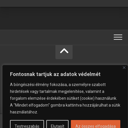
Fontosnak tartjuk az adatok védelmét
A böngészési élmény fokozása, a személyre szabott
hirdetések vagy tartalmak megjelenítése, valamint a
forgalom elemzése érdekében sütiket (cookie) használunk.
Vásárolni jó © Minden jog fenntartva.
A "Mindet elfogadom" gombra kattintva hozzájárulhat a sütik
használatához.
A pezsgők története, készítése és jellegzetességei
Testreszabás
Elutasít
Az összes elfogadása