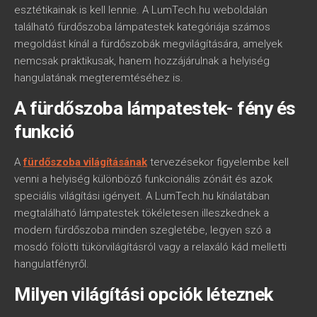
esztétikainak is kell lennie. A LumTech.hu weboldalán
található fürdőszoba lámpatestek kategóriája számos
megoldást kínál a fürdőszobák megvilágítására, amelyek
nemcsak praktikusak, hanem hozzájárulnak a helyiség
hangulatának megteremtéséhez is.
A fürdőszoba lámpatestek- fény és
funkció
A
fürdőszoba világításának
tervezésekor figyelembe kell
venni a helyiség különböző funkcionális zónáit és azok
speciális világítási igényeit. A LumTech.hu kínálatában
megtalálható lámpatestek tökéletesen illeszkednek a
modern fürdőszoba minden szegletébe, legyen szó a
mosdó fölötti tükörvilágításról vagy a relaxáló kád melletti
hangulatfényről.
Milyen világítási opciók léteznek