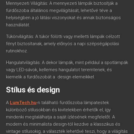
Mennyezeti Világítás: A mennyezeti lámpák biztosítják a
fürdőszoba általános megvilágítását, lehetővé téve a
helyiségben a jó látási viszonyokat és annak biztonságos
használatát.
Tükörvilágítás: A tükör fölötti vagy melletti lámpák célzott
fényt biztosítanak, amely előnyös a napi szépségápolási
rutinokhoz.
Hangulatvilágítás: A dekor lámpák, mint például a spotlámpák
vagy LED-sávok, kellemes hangulatot teremtenek, és
kiemelik a fürdőszobát a design elemeikkel.
Stílus és design
A
LumTech.hu
-n található fürdőszoba lámpatestek
különböző stílusokban és kivitelekben érhetők el, így
mindenki megtalálhatja a saját ízlésének megfelelőt. A
modern és minimalista design-tól kezdve a klasszikus és
vintage stílusokig, a választék lehetővé teszi, hogy a világítás