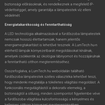
biztonsági előírásoknak, és rendelkeznek a megfelelő IP-
védettséggel, amely garantálja a lámpatestek víz elleni
védelmét.
Energiatakarékosság és fenntarthatóság
A LED technológia alkalmazásával a fürdőszoba lámpatestek
nemcsak hosszú élettartamúak, hanem jelentős
energiamegtakarítást is lehetővé tesznek. A LumTech.hu-n
elérhető lámpák környezetbarát megoldásokat kínálnak,
amelyek csökkentik az ökológiai lábnyomot és hozzájárulnak
a fenntartható otthon megteremtéséhez.
Összefoglalva, a LumTech.hu weboldalán található
fürdőszoba lámpatestek széles választéka lehetővé teszi,
hogy mindenki megtalálja a tökéletes világítási megoldást. A
funkcionális megvilágítástól a dekoratív elemekig, a
biztonságtól a stílusig, minden szempontot figyelembe véve
a fürdőszoba világítása kulcsfontosságú a kényelmes és
kellemes otthoni környezet megteremtésében.