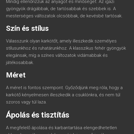
Mindig ellenőrizzük az anyagot és minőséget. Az igazi
gyöngyök drágábbak, de tartósabbak és szebbek is. A
mesterséges változatok olcsóbbak, de kevésbé tartósak.
Szín és stílus
Válasszunk olyan karkötőt, amely illeszkedik személyes
stílusunkhoz és ruhatárunkhoz. A klasszikus fehér gyöngyök
elegánsak, míg a színes változatok vidámabbak és
játékosabbak.
Méret
A méret is fontos szempont. Győződjünk meg róla, hogy a
karkötő kényelmesen illeszkedik a csuklónkra, és nem túl
szoros vagy túl laza.
Ápolás és tisztítás
A megfelelő ápolása és karbantartása elengedhetetlen