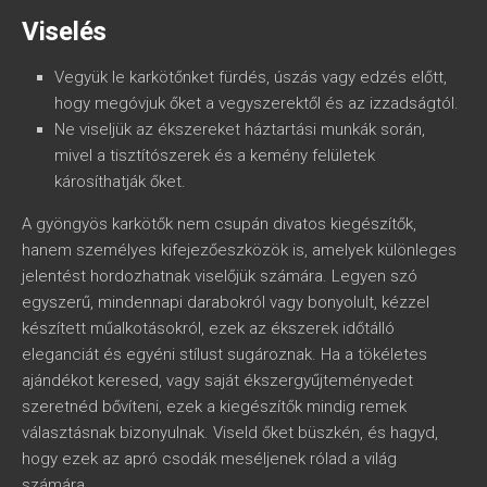
Viselés
Vegyük le karkötőnket fürdés, úszás vagy edzés előtt,
hogy megóvjuk őket a vegyszerektől és az izzadságtól.
Ne viseljük az ékszereket háztartási munkák során,
mivel a tisztítószerek és a kemény felületek
károsíthatják őket.
A gyöngyös karkötők nem csupán divatos kiegészítők,
hanem személyes kifejezőeszközök is, amelyek különleges
jelentést hordozhatnak viselőjük számára. Legyen szó
egyszerű, mindennapi darabokról vagy bonyolult, kézzel
készített műalkotásokról, ezek az ékszerek időtálló
eleganciát és egyéni stílust sugároznak. Ha a tökéletes
ajándékot keresed, vagy saját ékszergyűjteményedet
szeretnéd bővíteni, ezek a kiegészítők mindig remek
választásnak bizonyulnak. Viseld őket büszkén, és hagyd,
hogy ezek az apró csodák meséljenek rólad a világ
számára.