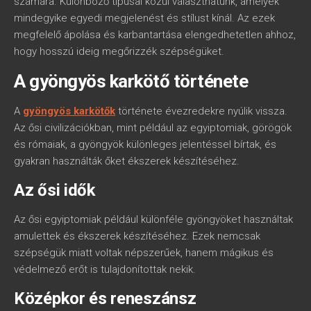
számára. Különböző típusai közül választhatunk, amelyek
mindegyike egyedi megjelenést és stílust kínál. Az ezek
megfelelő ápolása és karbantartása elengedhetetlen ahhoz,
hogy hosszú ideig megőrizzék szépségüket.
A gyöngyös karkötő története
A
gyöngyös karkötők
története évezredekre nyúlik vissza.
Az ősi civilizációkban, mint például az egyiptomiak, görögök
és rómaiak, a gyöngyök különleges jelentéssel bírtak, és
gyakran használták őket ékszerek készítéséhez.
Az ősi idők
Az ősi egyiptomiak például különféle gyöngyöket használtak
amulettek és ékszerek készítéséhez. Ezek nemcsak
szépségük miatt voltak népszerűek, hanem mágikus és
védelmező erőt is tulajdonítottak nekik.
Középkor és reneszánsz