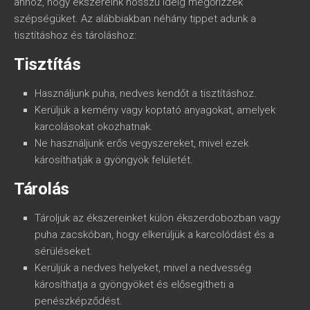
ahhoz, hogy ékszereink hosszú ideig megőrizzék
szépségüket. Az alábbiakban néhány tippet adunk a
tisztításhoz és tároláshoz:
Tisztítás
Használjunk puha, nedves kendőt a tisztításhoz.
Kerüljük a kemény vagy koptató anyagokat, amelyek
karcolásokat okozhatnak.
Ne használjunk erős vegyszereket, mivel ezek
károsíthatják a gyöngyök felületét.
Tárolás
Tároljuk az ékszereinket külön ékszerdobozban vagy
puha zacskóban, hogy elkerüljük a karcolódást és a
sérüléseket.
Kerüljük a nedves helyeket, mivel a nedvesség
károsíthatja a gyöngyöket és elősegítheti a
penészképződést.