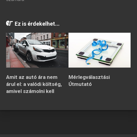
Ez is érdekelhet...
Amit az autó ára nem
Mérlegválasztási
árul el: a valódi költség,
Útmutató
amivel számolni kell