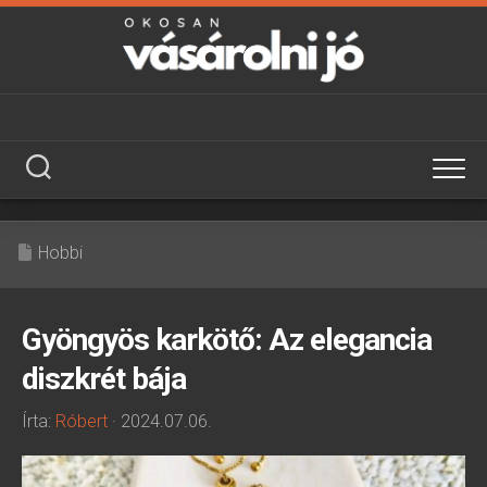
Skip
to
content
Hobbi
Gyöngyös karkötő: Az elegancia
diszkrét bája
Írta:
Róbert
· 2024.07.06.