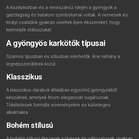
A középkorban és a reneszánsz idején a gyöngyök a
gazdagság és hatalom szimbólumai voltak. A nemesek és
királyi családok gyakran viseltek ilyen ékszereket, hogy
kiemeljék státuszukat.
A gyöngyös karkötők típusai
Számos típusban és stílusban elérhetők. Íme néhány a
legnépszerűbbek közül:
Klasszikus
A klasszikus darabok általában egyszínű gyöngyökből
készülnek, amelyek finom eleganciát sugároznak.
Tökéletesek formális eseményekre és különleges
alkalmakra.
Bohém stílusú
A bohém stílusú ékszerek színesek és változatosak, gyakran