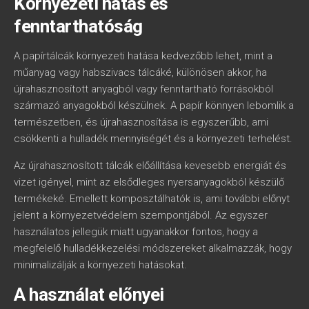
Környezeti hatás és
fenntarthatóság
A papírtálcák környezeti hatása kedvezőbb lehet, mint a
műanyag vagy habszivacs tálcáké, különösen akkor, ha
újrahasznosított anyagból vagy fenntartható forrásokból
származó anyagokból készülnek. A papír könnyen lebomlik a
természetben, és újrahasznosítása is egyszerűbb, ami
csökkenti a hulladék mennyiségét és a környezeti terhelést.
Az újrahasznosított tálcák előállítása kevesebb energiát és
vizet igényel, mint az elsődleges nyersanyagokból készülő
termékeké. Emellett komposztálhatók is, ami további előnyt
jelent a környezetvédelem szempontjából. Az egyszer
használatos jellegük miatt ugyanakkor fontos, hogy a
megfelelő hulladékkezelési módszereket alkalmazzák, hogy
minimalizálják a környezeti hatásokat.
A használat előnyei