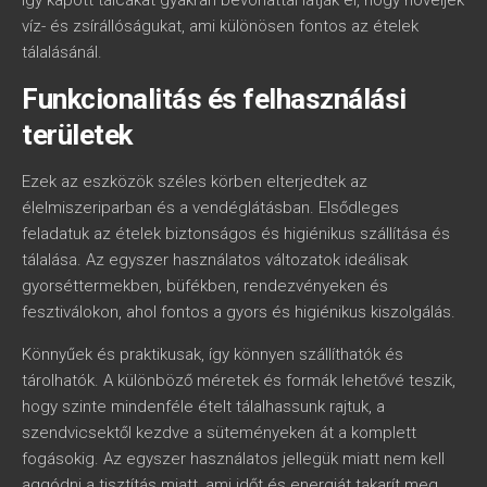
így kapott tálcákat gyakran bevonattal látják el, hogy növeljék
víz- és zsírállóságukat, ami különösen fontos az ételek
tálalásánál.
Funkcionalitás és felhasználási
területek
Ezek az eszközök széles körben elterjedtek az
élelmiszeriparban és a vendéglátásban. Elsődleges
feladatuk az ételek biztonságos és higiénikus szállítása és
tálalása. Az egyszer használatos változatok ideálisak
gyorséttermekben, büfékben, rendezvényeken és
fesztiválokon, ahol fontos a gyors és higiénikus kiszolgálás.
Könnyűek és praktikusak, így könnyen szállíthatók és
tárolhatók. A különböző méretek és formák lehetővé teszik,
hogy szinte mindenféle ételt tálalhassunk rajtuk, a
szendvicsektől kezdve a süteményeken át a komplett
fogásokig. Az egyszer használatos jellegük miatt nem kell
aggódni a tisztítás miatt, ami időt és energiát takarít meg.