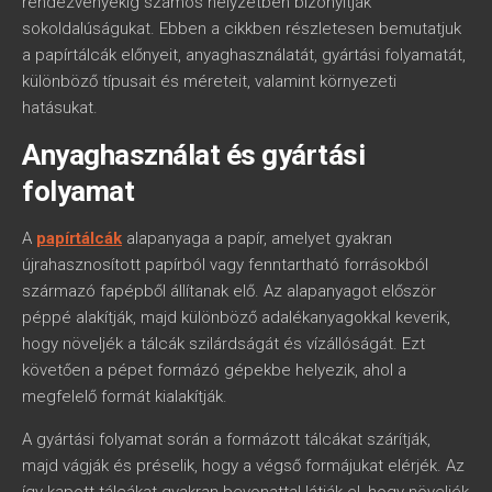
rendezvényekig számos helyzetben bizonyítják
sokoldalúságukat. Ebben a cikkben részletesen bemutatjuk
a papírtálcák előnyeit, anyaghasználatát, gyártási folyamatát,
különböző típusait és méreteit, valamint környezeti
hatásukat.
Anyaghasználat és gyártási
folyamat
A
papírtálcák
alapanyaga a papír, amelyet gyakran
újrahasznosított papírból vagy fenntartható forrásokból
származó fapépből állítanak elő. Az alapanyagot először
péppé alakítják, majd különböző adalékanyagokkal keverik,
hogy növeljék a tálcák szilárdságát és vízállóságát. Ezt
követően a pépet formázó gépekbe helyezik, ahol a
megfelelő formát kialakítják.
A gyártási folyamat során a formázott tálcákat szárítják,
majd vágják és préselik, hogy a végső formájukat elérjék. Az