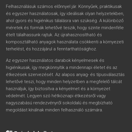
Felhasználásuk számos előnnyel jár. Könnyűek, praktikusak
és egyszer használatosak, így ideálisak olyan helyzetekben,
ahol gyors és higiénikus tálalásra van szükség. A különböző
méretek és formák lehetővé teszik, hogy szinte mindenféle
ételt tálalhassunk rajtuk. Az újrahasznosítható és
komposztálható anyagok használata csökkenti a környezeti
terhelést, és hozzájárul a fenntarthatósághoz.
Az egyszer használatos darabok kényelmesek és
higiénikusak, így megkönnyítik a mindennapi életet és az
étkezések szervezését. Az alapos anyag- és típusválasztás
lehetővé teszi, hogy minden helyzetben a megfelelő tálcát
használjuk, így biztosítva a kényelmet és a környezet
védelmét. Legyen szó hétköznapi étkezésről vagy
nagyszabású rendezvényről sokoldalú és megbízható
megoldást kínálnak minden felhasználó számára.