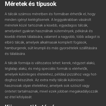
Méretek és típusok
A tálcák számos méretben és formában érhetők el, hogy
minden igényt kielégítsenek. A leggyakrabban vásárolt
méretek közé tartoznak a kisebb, egyadagos tálcák,
amelyeket gyakran használnak sütemények, pékáruk és
kisebb ételek tálalására, valamint a nagyobb, több adagot is
elbíró tálcák, amelyek alkalmasak komplett fogások,
hamburgerek, sült krumpli és más gyorsételek szállítására
és tálalására.
A tálcák formája is változatos lehet: kerek, négyzet alakú,
téglalap alakú, és még speciális formák is elérhetők,
amelyek különleges ételekhez, például pizzához vagy hot-
doghoz készültek. Az extra mély tálcák különösen
hasznosak olyan ételekhez, amelyek sok szószt vagy
öntetet tartalmaznak, mivel ezek jobban megakadályozzák
az étel kifolyását.