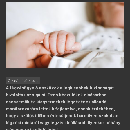
A légzésfigyelő eszközök a legkisebbek biztonságát
hivatottak szolgálni. Ezen készülékek elsősorban
csecsemők és kisgyermekek légzésének állandó
monitorozására lettek kifejlesztve, annak érdekében,
hogy a szülők időben értesüljenek bármilyen szokatlan
légzési mintáról vagy légzési leállásról. Ilyenkor néhány
másodperc is döntő lehet.