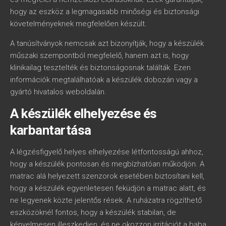
hogy az eszköz a legmagasabb minőségi és biztonsági
követelményeknek megfelelően készült.
A tanúsítványok nemcsak azt bizonyítják, hogy a készülék
műszaki szempontból megfelelő, hanem azt is, hogy
klinikailag tesztelték és biztonságosnak találták. Ezen
információk megtalálhatóak a készülék dobozán vagy a
gyártó hivatalos weboldalán.
A készülék elhelyezése és
karbantartása
A légzésfigyelő helyes elhelyezése létfontosságú ahhoz,
hogy a készülék pontosan és megbízhatóan működjön. A
matrac alá helyezett szenzorok esetében biztosítani kell,
hogy a készülék egyenletesen feküdjön a matrac alatt, és
ne legyenek közte jelentős rések. A ruházatra rögzíthető
eszközöknél fontos, hogy a készülék stabilan, de
kényelmesen illeszkedjen, és ne okozzon irritációt a baba