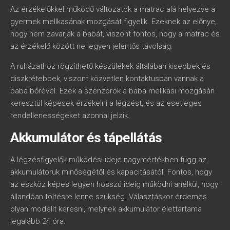
Az érzékelőkkel működő változatok a matrac alá helyezve a
gyermek mellkasának mozgását figyelik. Ezeknek az előnye,
hogy nem zavarják a babát, viszont fontos, hogy a matrac és
az érzékelő között ne legyen jelentős távolság.
A ruházathoz rögzíthető készülékek általában kisebbek és
diszkrétebbek, viszont közvetlen kontaktusban vannak a
baba bőrével. Ezek a szenzorok a baba mellkasi mozgásán
keresztül képesek érzékelni a légzést, és az esetleges
rendellenességeket azonnal jelzik.
Akkumulátor és tápellátás
A légzésfigyelők működési ideje nagymértékben függ az
akkumulátoruk minőségétől és kapacitásától. Fontos, hogy
az eszköz képes legyen hosszú ideig működni anélkül, hogy
állandóan töltésre lenne szükség. Választáskor érdemes
olyan modellt keresni, melynek akkumulátor élettartama
legalább 24 óra.