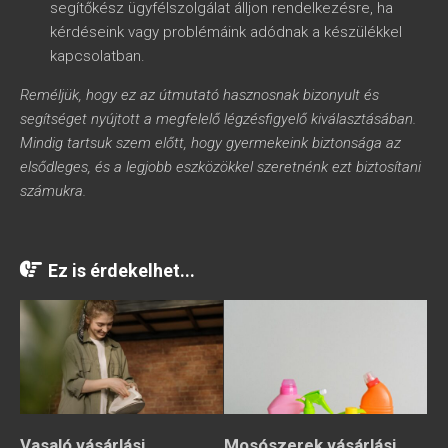
segítőkész ügyfélszolgálat álljon rendelkezésre, ha
kérdéseink vagy problémáink adódnak a készülékkel
kapcsolatban.
Reméljük, hogy ez az útmutató hasznosnak bizonyult és
segítséget nyújtott a megfelelő légzésfigyelő kiválasztásában.
Mindig tartsuk szem előtt, hogy gyermekeink biztonsága az
elsődleges, és a legjobb eszközökkel szeretnénk ezt biztosítani
számukra.
Ez is érdekelhet...
Vasaló vásárlási
Mosószerek vásárlási