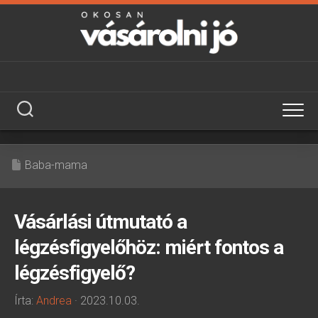
Skip
to
content
Baba-mama
Vásárlási útmutató a
légzésfigyelőhöz: miért fontos a
légzésfigyelő?
Írta:
Andrea
· 2023.10.03.