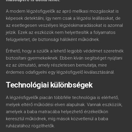
A modern légzésfigyelők az apró mellkasi mozgásokat is
képesek detektálni, így nem csak a légzési leállásokat, de
az esetlegesen veszélyes légzéskimaradásokat is azonnal
jelzik. Ezek az eszközök nem helyettesítik a folyamatos
felügyeletet, de biztonsági hálóként működnek.
Érthető, hogy a szülők a lehető legjobb védelmet szeretnék
biztosítani gyermekeiknek. Ebben kíván segítséget nyújtani
ez az útmutató, amely részletesen bemutatja, mire
érdemes odafigyelni egy légzésfigyelő kiválasztásánál.
Technológiai különbségek
A légzésfigyelők piacán többféle technológia is elérhető,
melyek eltérő működési elven alapulnak. Vannak eszközök,
amelyek a baba matracába helyezhető érzékelőkön
keresztül működnek, míg mások közvetlenül a baba
ruházatához rögzíthetők.