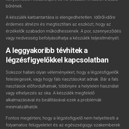
bőrének.
A készülék karbantartása is elengedhetetlen. Időről-időre
érdemes átnézni és megtisztítani az eszközt, hogy az
érzékelők szabadon működhessenek. A por, szennyeződés
vagy nedvesség befolyásolhatja a készülék teljesítményét.
A leggyakoribb tévhitek a
légzésfigyelőkkel kapcsolatban
Sokszor hallani olyan véleményeket, hogy a légzésfigyelők
feleslegesek, vagy hogy fals riasztásokat adnak. Bár a fals
riasztások előfordulhatnak, többnyire a helytelen használat
vagy elhelyezés az oka. A készülék megfelelő
alkalmazásával és beállításával ezek a problémák
minimalizálhatók.
Fontos megérteni, hogy a légzésfigyelő nem helyettesíti a
folyamatos felügyeletet és az egészségügyi szakemberek