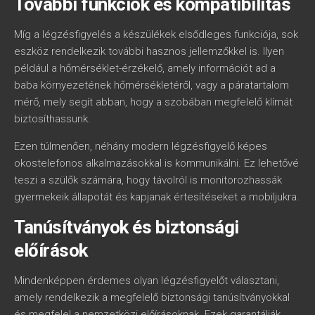
További funkciók és kompatibilitás
Míg a légzésfigyelés a készülékek elsődleges funkciója, sok
eszköz rendelkezik további hasznos jellemzőkkel is. Ilyen
például a hőmérséklet-érzékelő, amely információt ad a
baba környezetének hőmérsékletéről, vagy a páratartalom
mérő, mely segít abban, hogy a szobában megfelelő klímát
biztosíthassunk.
Ezen túlmenően, néhány modern légzésfigyelő képes
okostelefonos alkalmazásokkal is kommunikálni. Ez lehetővé
teszi a szülők számára, hogy távolról is monitorozhassák
gyermekeik állapotát és kapjanak értesítéseket a mobiljukra.
Tanúsítványok és biztonsági
előírások
Mindenképpen érdemes olyan légzésfigyelőt választani,
amely rendelkezik a megfelelő biztonsági tanúsítványokkal
és megfelel a nemzetközi előírásoknak. Ezek garantálják,