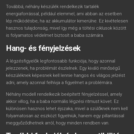
Továbbá, néhány készülék rendelkezik tartalék
energiaforrással, például elemmel, ami abban az esetben
lép működésbe, ha az akkumulátor kimerülne. Ez kivételesen
hasznos tulajdonság, mivel így még a töltési ciklusok között
is folyamatos védelmet biztosít a baba számára.
Hang- és fényjelzések
A légzésfigyelők legfontosabb funkciója, hogy azonnal
jelezzenek, ha problémát észlelnek. Egy kiváló minőségű
készüléknek képesnek kell lennie hangos és világos jelzést
adni, amely azonnal felhívja a figyelmet a problémára.
Néhány modell rendelkezik beépített fényjelzéssel, amely
akkor villog, ha a baba normális légzési ritmust követ. Ez
különösen hasznos lehet éjszaka, mivel a szülőknek nem kell
folyamatosan az eszközt figyelniük, hanem egy pillantással
meggyőződhetnek arról, hogy minden rendben van.